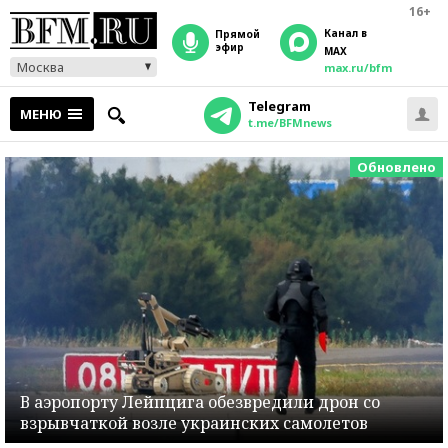
16+
Канал в
прямой
эфир
MAX
Москва
max.ru/bfm
Telegram
МЕНЮ
t.me/BFMnews
Обновлено
В аэропорту Лейпцига обезвредили дрон со
взрывчаткой возле украинских самолетов