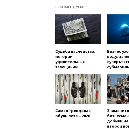
РЕКОМЕНДУЕМ:
Судьба наследства:
Бизнес ух
истории
воду: заче
удивительных
суперъяхт
завещаний
субмарин
Самая трендовая
Знаменито
обувь лета – 2026
бизнесмен
добившиес
второй по