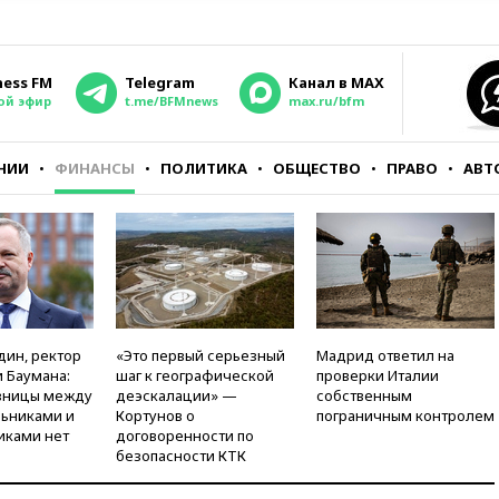
ness FM
Telegram
Канал в MAX
ой эфир
t.me/BFMnews
max.ru/bfm
НИИ
ФИНАНСЫ
ПОЛИТИКА
ОБЩЕСТВО
ПРАВО
АВТ
дин, ректор
«Это первый серьезный
Мадрид ответил на
 Баумана:
шаг к географической
проверки Италии
зницы между
деэскалации» —
собственным
ьниками и
Кортунов о
пограничным контролем
иками нет
договоренности по
безопасности КТК