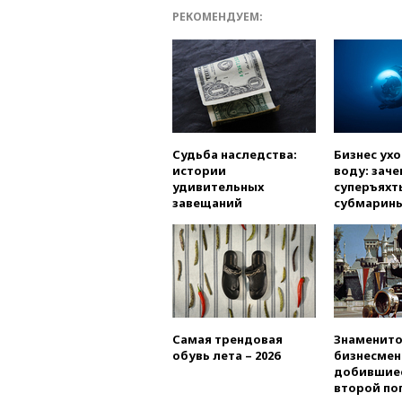
РЕКОМЕНДУЕМ:
Судьба наследства:
Бизнес ух
истории
воду: заче
удивительных
суперъяхт
завещаний
субмарин
Самая трендовая
Знаменито
обувь лета – 2026
бизнесмен
добившиес
второй по