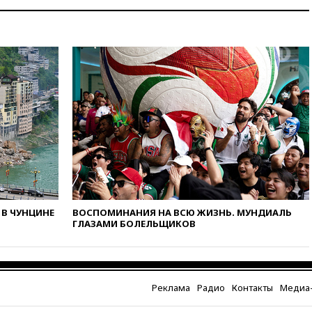
ЕС
вчера, 22:59
На башню
ресторана «Армения» в
Москве вернут утраченную
скульптуру балерины
вчера, 22:45
Литовец
протаранил погранпункт при
попытке попасть в Россию
вчера, 22:28
Бессент
анонсировал скорое
соглашение о прекращении
огня США и Ирана
вчера, 22:15
Три человека
получили ножевые ранения
В ЧУНЦИНЕ
ВОСПОМИНАНИЯ НА ВСЮ ЖИЗНЬ. МУНДИАЛЬ
при нападении в Чехии
ГЛАЗАМИ БОЛЕЛЬЩИКОВ
вчера, 22:00
Путин поручил
выделить средства на новые
РЛС для Белгородской
области
Реклама
Радио
Контакты
Медиа-
вчера, 21:56
The Atlantic: Маск
отказал Украине в