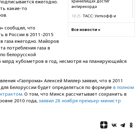
хранилищах достиг
 подписывается ежегодно.
антирекорда
сть какие-то
ов.
18:25
ТАСС: Уиткофф и
Кушнер могут вскоре посетить
Москву и Киев
а» сообщил, что
Все новости »
ь в России в 2011-2015
17:43
«Тиса» выдвинула экс-
в газа ежегодно. Майоров
председателя Верховного
суда на пост президента
та потребления газа в
Венгрии
 по белорусской
5 млрд кубометров в год, несмотря на планирующийся
16:50
Politico: «Газовая
авантюра Германии ставит под
угрозу европейскую зиму»
вления «Газпрома» Алексей Миллер заявил, что в 2011
16:16
Беспилотник взорвался
а для Белоруссии будет определяться по формуле
в полном
вблизи газопровода в
Болгарии
онтрактом
. О том, что Минск рассчитывает сохранить в
ровне 2010 года,
заявил 28 ноября премьер-министр
15:25
При атаке БПЛА в
Белгородской области погиб
мирный житель
14:54
В Аргентине умер отец
футболиста Лионеля Месси