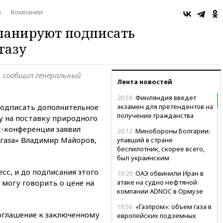
ы
Компании
ланируют подписать
газу
, сообщил генеральный
Лента новостей
20:58
Финляндия введет
подписать дополнительное
экзамен для претендентов на
получение гражданства
у на поставку природного
сс-конференции заявил
20:12
Минобороны Болгарии:
газа» Владимир Майоров,
упавший в стране
беспилотник, скорее всего,
был украинским
сс, и до подписания этого
19:29
ОАЭ обвинили Иран в
 могу говорить о цене на
атаке на судно нефтяной
компании ADNOC в Ормузе
18:56
«Газпром»: объем газа в
соглашение к заключенному
европейских подземных