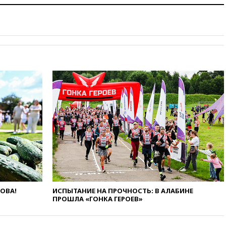
09:55
Силы ПВО перехватили
за утро 85 БПЛА над
территорией РФ
09:25
Ильский НПЗ на Кубани
загорелся после падения
обломков дрона
08:57
Собянин сообщил о
девяти БПЛА, сбитых на
подлете к Москве
08:42
Силы ПВО сбили почти
400 БПЛА над российскими
регионами
08:16
Лукашенко призвал
белорусов покупать избы в
селах
07:30
Нигерия стала
крупнейшим поставщиком
ЛОВА!
ИСПЫТАНИЕ НА ПРОЧНОСТЬ: В АЛАБИНЕ
авиатоплива в Европу
ПРОШЛА «ГОНКА ГЕРОЕВ»
06:30
США и Колумбия
обсуждают координацию