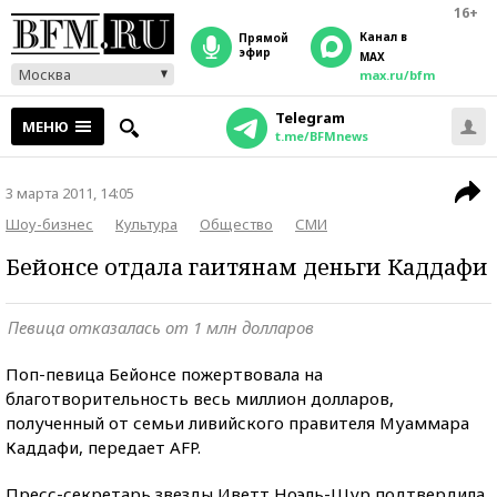
16+
Канал в
прямой
эфир
MAX
Москва
max.ru/bfm
Telegram
МЕНЮ
t.me/BFMnews
3 марта 2011, 14:05
Шоу-бизнес
Культура
Общество
СМИ
Бейонсе отдала гаитянам деньги Каддафи
Певица отказалась от 1 млн долларов
Поп-певица Бейонсе пожертвовала на
благотворительность весь миллион долларов,
полученный от семьи ливийского правителя Муаммара
Каддафи, передает AFP.
Пресс-секретарь звезды Иветт Ноэль-Шур подтвердила,