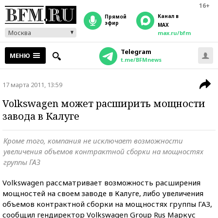
16+
Канал в
прямой
эфир
MAX
Москва
max.ru/bfm
Telegram
МЕНЮ
t.me/BFMnews
17 марта 2011, 13:59
Volkswagen может расширить мощности
завода в Калуге
Кроме того, компания не исключает возможности
увеличения объемов контрактной сборки на мощностях
группы ГАЗ
Volkswagen рассматривает возможность расширения
мощностей на своем заводе в Калуге, либо увеличения
объемов контрактной сборки на мощностях группы ГАЗ,
сообщил гендиректор Volkswagen Group Rus Маркус