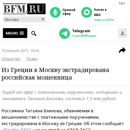
16+
Канал в
прямой
эфир
MAX
Москва
max.ru/bfm
Telegram
МЕНЮ
t.me/BFMnews
19 апреля 2011, 16:03
Общество
Право
Из Греции в Москву экстрадирована
российская мошенница
Ущерб от афер с платежными поручениями, которыми и
занималась Татьяна Блинова, составил 1,5 млн рублей
Россиянка Татьяна Блинова, обвиняемая в
мошенничестве с платежными поручениями,
экстрадирована в Москву из Греции. Об этом сообщает
«Прайм-ТАСС»
со ссылкой на ИТАР-ТАСС.