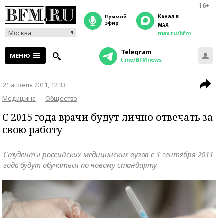
16+
Канал в
прямой
эфир
MAX
Москва
max.ru/bfm
Telegram
МЕНЮ
t.me/BFMnews
21 апреля 2011, 12:33
Медицина
Общество
С 2015 года врачи будут лично отвечать за
свою работу
Студенты российских медицинских вузов с 1 сентября 2011
года будут обучаться по новому стандарту