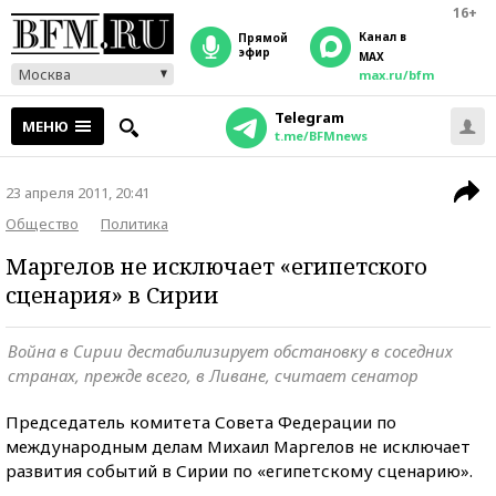
16+
Канал в
прямой
эфир
MAX
Москва
max.ru/bfm
Telegram
МЕНЮ
t.me/BFMnews
23 апреля 2011, 20:41
Общество
Политика
Маргелов не исключает «египетского
сценария» в Сирии
Война в Сирии дестабилизирует обстановку в соседних
странах, прежде всего, в Ливане, считает сенатор
Председатель комитета Совета Федерации по
международным делам Михаил Маргелов не исключает
развития событий в Сирии по «египетскому сценарию».