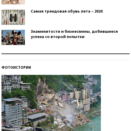
Самая трендовая обувь лета – 2026
Знаменитости и бизнесмены, добившиеся
успеха со второй попытки
Как защититься от солнца на курорте?
ФОТОИСТОРИИ
Кто изобрел средства связи?