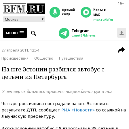
16+
Канал в
прямой
эфир
MAX
Москва
max.ru/bfm
Telegram
МЕНЮ
t.me/BFMnews
27 апреля 2011, 12:54
Происшествия
Общество
Путешествия
На юге Эстонии разбился автобус с
детьми из Петербурга
У четверых диагностированы повреждения рук и ног
Четыре россиянина пострадали на юге Эстонии в
результате ДТП, сообщает
РИА «Новости»
со ссылкой на
Лыунаскую префектуру.
Экскурсионный автобус с 8 взрослыми и 38 детьми в