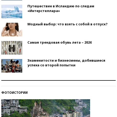
Путешествие в Исландию по следам
«Интерстеллара»
Модный выбор: что взять с собой в отпуск?
Самая трендовая обувь лета – 2026
Знаменитости и бизнесмены, добившиеся
успеха со второй попытки
Как защититься от солнца на курорте?
ФОТОИСТОРИИ
Кто изобрел средства связи?