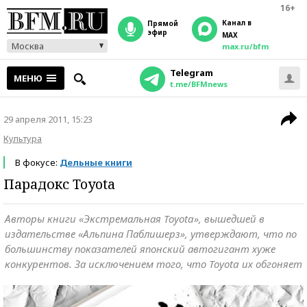
16+
Канал в
прямой
эфир
MAX
Москва
max.ru/bfm
Telegram
МЕНЮ
t.me/BFMnews
29 апреля 2011, 15:23
Культура
В фокусе:
Дельные книги
Парадокс Toyota
Авторы книги «Экстремальная Toyota», вышедшей в
издательстве «Альпина Паблишерз», утверждают, что по
большинству показателей японский автогигант хуже
конкурентов. За исключением того, что Toyota их обгоняет