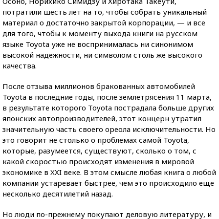
Осоно, Норихико Симидзу и Хиротака Такеути,
потратили шесть лет на то, чтобы собрать уникальный
материал о достаточно закрытой корпорации, — и все
для того, чтобы к моменту выхода книги на русском
языке Toyota уже не воспринималась ни синонимом
высокой надежности, ни символом столь же высокого
качества.
После отзыва миллионов бракованных автомобилей
Toyota в последние годы, после землетрясения 11 марта,
в результате которого Toyota пострадала больше других
японских автопроизводителей, этот концерн утратил
значительную часть своего ореола исключительности. Но
это говорит не столько о проблемах самой Toyota,
которые, разумеется, существуют, сколько о том, с
какой скоростью происходят изменения в мировой
экономике в XXI веке. В этом смысле любая книга о любой
компании устаревает быстрее, чем это происходило еще
несколько десятилетий назад.
Но люди по-прежнему покупают деловую литературу, и