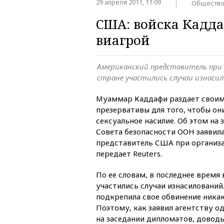
29 апреля 2011, 11:09
Обществ
США: войска Кадд
виагрой
Американский представитель при 
стране участились случаи изнаси
Муаммар Каддафи раздает своим
презервативы для того, чтобы он
сексуальное насилие. Об этом на
Совета безопасности ООН заявил
представитель США при организа
передает Reuters.
По ее словам, в последнее время
участились случаи изнасилований.
подкрепила свое обвинение ника
Поэтому, как заявил агентству о
на заседании дипломатов, доводы