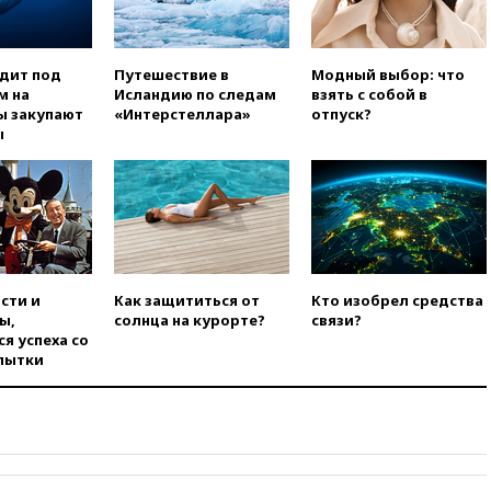
введет экзамен для
претендентов на получение
гражданства
одит под
Путешествие в
Модный выбор: что
вчера, 20:12
Минобороны
м на
Исландию по следам
взять с собой в
Болгарии: упавший в стране
ы закупают
«Интерстеллара»
отпуск?
беспилотник, скорее всего,
ы
был украинским
вчера, 19:29
ОАЭ обвинили
Иран в атаке на судно
нефтяной компании ADNOC в
Ормузе
вчера, 18:56
«Газпром»: объем
газа в европейских подземных
сти и
Как защититься от
Кто изобрел средства
хранилищах достиг
ы,
солнца на курорте?
связи?
антирекорда
я успеха со
вчера, 18:25
ТАСС: Уиткофф и
пытки
Кушнер могут вскоре посетить
Москву и Киев
вчера, 17:43
«Тиса» выдвинула
экс-председателя Верховного
суда на пост президента