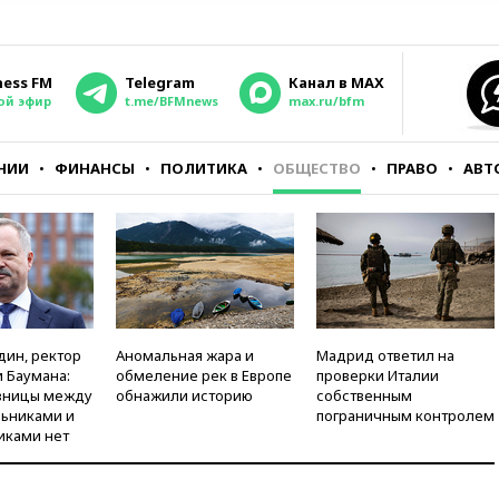
ness FM
Telegram
Канал в MAX
ой эфир
t.me/BFMnews
max.ru/bfm
НИИ
ФИНАНСЫ
ПОЛИТИКА
ОБЩЕСТВО
ПРАВО
АВТ
дин, ректор
Аномальная жара и
Мадрид ответил на
 Баумана:
обмеление рек в Европе
проверки Италии
зницы между
обнажили историю
собственным
ьниками и
пограничным контролем
иками нет