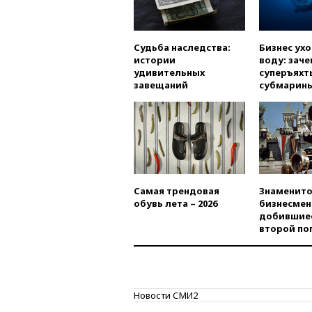
Судьба наследства:
Бизнес ух
истории
воду: заче
удивительных
суперъяхт
завещаний
субмарин
Самая трендовая
Знаменито
обувь лета – 2026
бизнесмен
добившиес
второй по
Новости СМИ2