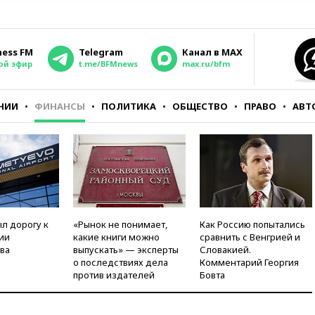
ness FM
Telegram
Канал в MAX
ой эфир
t.me/BFMnews
max.ru/bfm
НИИ
ФИНАНСЫ
ПОЛИТИКА
ОБЩЕСТВО
ПРАВО
АВТ
л дорогу к
«Рынок не понимает,
Как Россию попытались
ии
какие книги можно
сравнить с Венгрией и
ва
выпускать» — эксперты
Словакией.
о последствиях дела
Комментарий Георгия
против издателей
Бовта