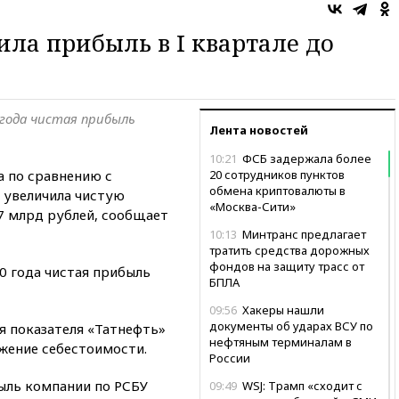
ила прибыль в I квартале до
 года чистая прибыль
Лента новостей
10:21
ФСБ задержала более
а по сравнению с
20 сотрудников пунктов
обмена криптовалюты в
 увеличила чистую
«Москва-Сити»
7 млрд рублей, сообщает
10:13
Минтранс предлагает
тратить средства дорожных
фондов на защиту трасс от
0 года чистая прибыль
БПЛА
09:56
Хакеры нашли
документы об ударах ВСУ по
 показателя «Татнефть»
нефтяным терминалам в
ижение себестоимости.
России
быль компании по РСБУ
09:49
WSJ: Трамп «сходит с