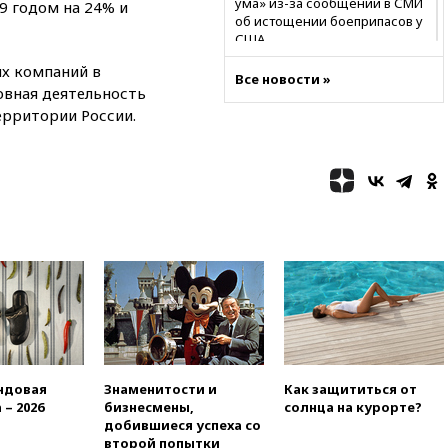
ума» из-за сообщений в СМИ
9 годом на 24% и
об истощении боеприпасов у
США
х компаний в
09:36
Исландия и Черногория
Все новости »
в 2028 году могут войти в
овная деятельность
состав Евросоюза
ерритории России.
09:18
Пашинян сообщил о
приверженности Армении
основополагающим
принципам ЕАЭС
09:06
Гендиректора
удмуртской «Ижавиа»
попросили уволиться
08:51
Рубио попросил Лаврова
освободить бывшего
американского морпеха,
осужденного в России
08:22
В Екатеринбурге
ндовая
Знаменитости и
Как защититься от
атакован склад Wildberries
 – 2026
бизнесмены,
солнца на курорте?
07:52
В Таиланде ученик
добившиеся успеха со
устроил стрельбу в школе:
второй попытки