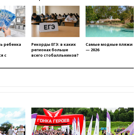
есть жертвы
07:00
Лесной пожар в 30
километрах от Ванкувера
привел к эвакуации жителей
06:00
Суд обязал Meta
выплатить $567 млн по делу о
вреде психическому
ть ребенка
Рекорды ЕГЭ: в каких
Самые модные пляжи
здоровью детей
регионах больше
— 2026
я с
всего стобалльников?
05:51
Трамп подписал указ
против «родильного туризма»
в США
04:00
Суд взыскал почти 5 млн
рублей в пользу семьи
отравившегося в детсаду
мальчика
03:00
МИД РФ: попытки Запада
рассорить Россию и Казахстан
обречены на провал
02:00
Ни один водоем Англии
не соответствует нормам