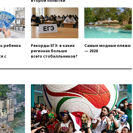
второй попытки
российского гражданства
станет значительно дороже
вчера, 22:20
Путин назвал 76-ю
гвардейскую десантно-
штурмовую дивизию
легендарной
вчера, 22:15
Путин заслушал
ть ребенка
Рекорды ЕГЭ: в каких
Самые модные пляжи
доклад о ситуации на
регионах больше
— 2026
добропольском направлении
я с
всего стобалльников?
вчера, 21:58
Генпрокуратура
признала нежелательным в
РФ американский Human
Rights Foundation
вчера, 21:35
«Аэрофлот»
отменяет часть рейсов в Сочи
и Геленджик
вчера, 21:25
Руслан Терновой
выиграл золото чемпионата
Европы в прыжках с 10-
метровой вышки
вчера, 21:10
РФ не получала