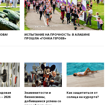
химической безопасности
01:00
Трамп: США сами
нуждаются в дальнобойных
ракетах и системах Patriot
00:01
Трамп заявил о
необходимости пополнения
арсенала США
ЛОВА!
ИСПЫТАНИЕ НА ПРОЧНОСТЬ: В АЛАБИНЕ
ПРОШЛА «ГОНКА ГЕРОЕВ»
вчера, 23:28
Слуцкий призвал
признать «Яблоко»
нежелательной организацией
вчера, 23:15
В Смоленске
ребенок и женщина погибли
при падении деревьев во
время урагана
вчера, 22:55
В Москве в
пятницу ожидаются ливни
вчера, 22:35
Винисиус
продлил контракт с «Реалом»
ндовая
Знаменитости и
Как защититься от
до 2032 года
 – 2026
бизнесмены,
солнца на курорте?
добившиеся успеха со
вчера, 22:28
Отказаться от