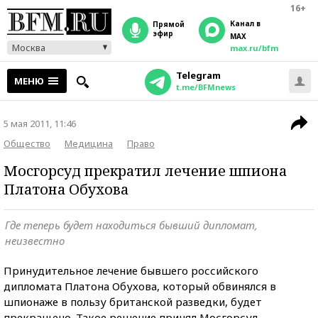
16+
Канал в
прямой
эфир
MAX
Москва
max.ru/bfm
Telegram
МЕНЮ
t.me/BFMnews
5 мая 2011, 11:46
Общество
Медицина
Право
Мосгорсуд прекратил лечение шпиона
Платона Обухова
Где теперь будет находиться бывший дипломат,
неизвестно
Принудительное лечение бывшего российского
дипломата Платона Обухова, который обвинялся в
шпионаже в пользу британской разведки, будет
прекращено. Такое решение принял Мосгорсуд,