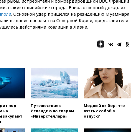
сбито 153 украинских БПЛА
 без рыбы, истребители и бомбардировщики ВВС Франции
ии атакуют ливийские города. Вчера огненный дождь из
08:50
Состояние здоровья
иполи
. Основной удар пришелся на резиденцию Муаммара
Джо Байдена ухудшилось
али в здание посольства Северной Кореи, представители
07:40
OpenAI приостановила
мущались действиями коалиции в Ливии.
выпуск модели Astra и-за
потенциальных рисков
06:25
У берегов Италии
обнаружили затонувшее
судно древнеримских времен
05:10
«Одиссея» Нолана
собрала в мировом прокате
свыше $1 млрд
02:22
Собянин сообщил о
высоких темпах строительства
недвижимости в Москве
01:20
Россиянин в среднем
одит под
Путешествие в
Модный выбор: что
съедает несколько арбузов за
м на
Исландию по следам
взять с собой в
сезон
ы закупают
«Интерстеллара»
отпуск?
ы
00:25
В Красноярском крае
идут поиски семьи, пропавшей