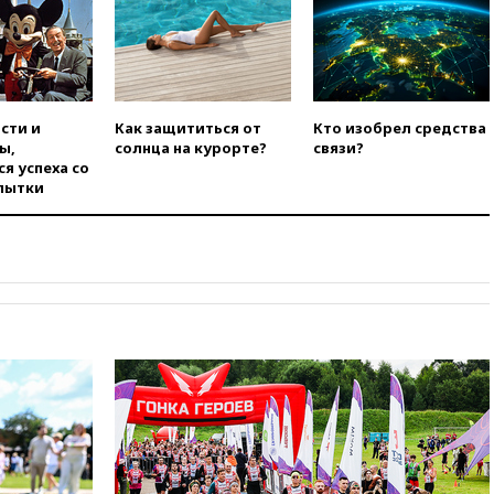
во время сплава
вчера, 23:30
Жителя Нижнего
Тагила арестовали за реакции
в Теlegram
вчера, 22:50
Российский
сти и
Как защититься от
Кто изобрел средства
режиссер Кирилл Соколов
ы,
солнца на курорте?
связи?
снимет триллер для Netflix
я успеха со
вчера, 22:20
Турция призвала
пытки
к мораторию на удары по
торговым судам в Черном
море
вчера, 21:43
Экс-
председатель Верховного
суда Венгрии согласился стать
президентом республики
вчера, 20:58
Финляндия
введет экзамен для
претендентов на получение
гражданства
вчера, 20:12
Минобороны
Болгарии: упавший в стране