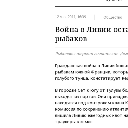
12 мая 2011, 16:39
Общество
Война в Ливии ост
рыбаков
Рыболовы терпят гигантские убыт
Гражданская война в Ливии боль
рыбакам южной Франции, которы
голубого тунца, констатирует Reu
В городке Сет к югу от Тулузы б
выходят из портов. Они принадл
находятся под контролем клана 
комиссия по сохранению атланти
лишила Ливию ежегодных квот на
траулеры к земле.