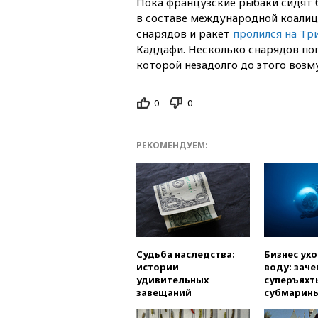
Пока французские рыбаки сидят
в составе международной коалиц
снарядов и ракет
пролился на Тр
Каддафи. Несколько снарядов поп
которой незадолго до этого воз
0
0
РЕКОМЕНДУЕМ:
Судьба наследства:
Бизнес ух
истории
воду: заче
удивительных
суперъяхт
завещаний
субмарин