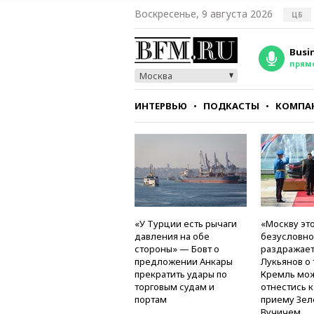
Воскресенье, 9 августа 2026
ЦБ
Busi
прям
Москва
ИНТЕРВЬЮ
ПОДКАСТЫ
КОМПА
СТИЛЬ
ТЕСТЫ
«У Турции есть рычаги
«Москву это
давления на обе
безусловно
стороны» — Бовт о
раздражае
предложении Анкары
Лукьянов о 
прекратить удары по
Кремль мо
торговым судам и
отнестись 
портам
приему Зел
Вучичем