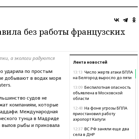
авила без работы французских
ки, а экологи радуются
Лента новостей
но ударила по простым
13:13
Число жертв атаки БПЛА
е добывают в водах моря
на Белгород выросло до пяти
ters.
13:09
Беспилотная опасность
объявлена в Московской
ольшинство судов не
области
ежат компаниям, которые
12:48
На фоне угрозы БПЛА
Каддафи. Международная
приостановил работу
ческого тунца в Мадриде
аэропорт Калуги
 вылов рыбы и приковала
12:37
ВС РФ заняли еще два
села в ДНР