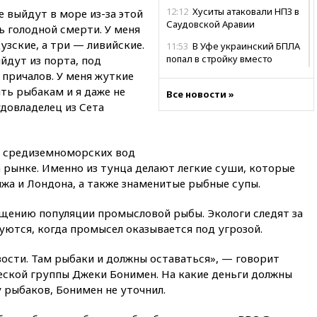
12:12
Хуситы атаковали НПЗ в
е выйдут в море из-за этой
Саудовской Аравии
ь голодной смерти. У меня
цузские, а три — ливийские.
11:53
В Уфе украинский БПЛА
попал в стройку вместо
йдут из порта, под
предприятия
причалов. У меня жуткие
ть рыбакам и я даже не
11:11
Одесса осталась без
Все новости »
удовладелец из Сета
света и воды
10:53
Три человека погибли в
результате ночной атаки БПЛА
 и средиземноморских вод
ВСУ на Белгород
 рынке. Именно из тунца делают легкие суши, которые
10:31
ВС РФ ударили по
жа и Лондона, а также знаменитые рыбные супы.
одесской портовой
инфраструктуре
щению популяции промысловой рыбы. Экологи следят за
10:10
Премьер Японии снова
уются, когда промысел оказывается под угрозой.
не упомянула, чья атомная
бомба разрушила Нагасаки
ости. Там рыбаки и должны оставаться», — говорит
09:47
Два ребенка ранены в
еской группы Джеки Бонимен. На какие деньги должны
ходе атаки БПЛА на Белгород
 рыбаков, Бонимен не уточнил.
09:09
Минобороны: за ночь