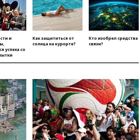
вчера, 16:16
Беспилотник
взорвался вблизи
газопровода в Болгарии
вчера, 15:25
При атаке БПЛА в
Белгородской области погиб
мирный житель
сти и
Как защититься от
Кто изобрел средства
вчера, 14:54
В Аргентине умер
ы,
солнца на курорте?
связи?
отец футболиста Лионеля
я успеха со
Месси
пытки
вчера, 14:43
Турция
ограничила судоходство в
Черном море
вчера, 14:20
Генпрокурором
США стал Тодд Бланш
вчера, 13:37
Пляжи
Геленджика закрыты из-за
опасности БПЛА
вчера, 13:03
Испания ввела
погранконтроль для
итальянских туристов