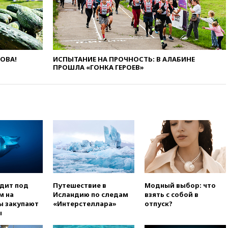
беспилотник, скорее всего,
был украинским
вчера, 19:29
ОАЭ обвинили
Иран в атаке на судно
нефтяной компании ADNOC в
Ормузе
ЛОВА!
ИСПЫТАНИЕ НА ПРОЧНОСТЬ: В АЛАБИНЕ
ПРОШЛА «ГОНКА ГЕРОЕВ»
вчера, 18:56
«Газпром»: объем
газа в европейских подземных
хранилищах достиг
антирекорда
вчера, 18:25
ТАСС: Уиткофф и
Кушнер могут вскоре посетить
Москву и Киев
вчера, 17:43
«Тиса» выдвинула
экс-председателя Верховного
суда на пост президента
Венгрии
одит под
Путешествие в
Модный выбор: что
м на
Исландию по следам
взять с собой в
вчера, 16:50
Politico: «Газовая
ы закупают
«Интерстеллара»
отпуск?
авантюра Германии ставит под
ы
угрозу европейскую зиму»