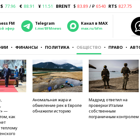
$
77.96
€
88.91
¥
11.51
BRENT
$
83.89
/ ₽
6540
RTS
827.75
ness FM
Telegram
Канал в MAX
ой эфир
t.me/BFMnews
max.ru/bfm
НИИ
ФИНАНСЫ
ПОЛИТИКА
ОБЩЕСТВО
ПРАВО
АВТ
,
Аномальная жара и
Мадрид ответил на
,
обмеление рек в Европе
проверки Италии
т» —
обнажили историю
собственным
том, как
пограничным контролем
жет
к теплому
енского