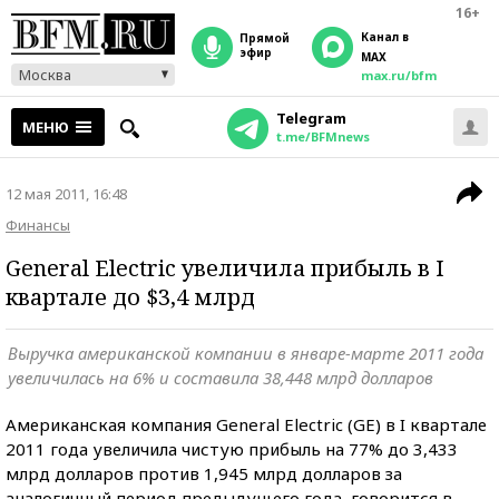
16+
Канал в
прямой
эфир
MAX
Москва
max.ru/bfm
Telegram
МЕНЮ
t.me/BFMnews
12 мая 2011, 16:48
Финансы
General Electric увеличила прибыль в I
квартале до $3,4 млрд
Выручка американской компании в январе-марте 2011 года
увеличилась на 6% и составила 38,448 млрд долларов
Американская компания General Electric (GE) в I квартале
2011 года увеличила чистую прибыль на 77% до 3,433
млрд долларов против 1,945 млрд долларов за
аналогичный период предыдущего года, говорится в