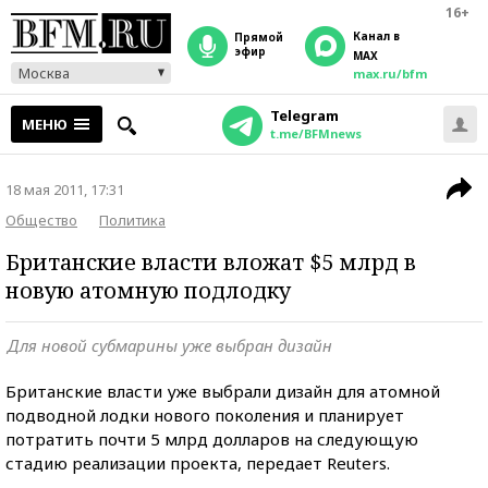
16+
Канал в
прямой
эфир
MAX
Москва
max.ru/bfm
Telegram
МЕНЮ
t.me/BFMnews
18 мая 2011, 17:31
Общество
Политика
Британские власти вложат $5 млрд в
новую атомную подлодку
Для новой субмарины уже выбран дизайн
Британские власти уже выбрали дизайн для атомной
подводной лодки нового поколения и планирует
потратить почти 5 млрд долларов на следующую
стадию реализации проекта, передает Reuters.