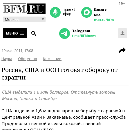
16+
Канал в
прямой
эфир
MAX
Москва
max.ru/bfm
Telegram
МЕНЮ
t.me/BFMnews
19 мая 2011, 17:08
Наука
Общество
Компании
Россия, США и ООН готовят оборону от
саранчи
США выделили 1,6 млн долларов. Отстегнуть готовы
Москва, Париж и Стамбул
США выделили 1,6 млн долларов на борьбу с саранчой в
Центральной Азии и Закавказье, сообщает пресс-служба
Продовольственной и сельскохозяйственной
организации ООН (ФАО).