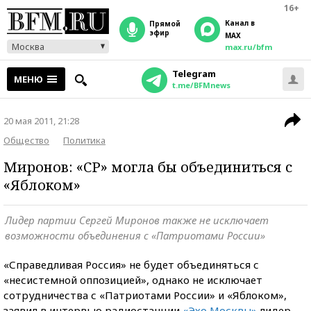
16+
Канал в
прямой
эфир
MAX
Москва
max.ru/bfm
Telegram
МЕНЮ
t.me/BFMnews
20 мая 2011, 21:28
Общество
Политика
Миронов: «СР» могла бы объединиться с
«Яблоком»
Лидер партии Сергей Миронов также не исключает
возможности объединения с «Патриотами России»
«Справедливая Россия» не будет объединяться с
«несистемной оппозицией», однако не исключает
сотрудничества с «Патриотами России» и «Яблоком»,
заявил в интервью радиостанции
«Эхо Москвы»
лидер