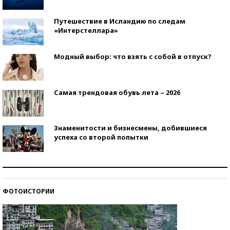
Путешествие в Исландию по следам
«Интерстеллара»
Модный выбор: что взять с собой в отпуск?
Самая трендовая обувь лета – 2026
Знаменитости и бизнесмены, добившиеся
успеха со второй попытки
Как защититься от солнца на курорте?
ФОТОИСТОРИИ
Кто изобрел средства связи?