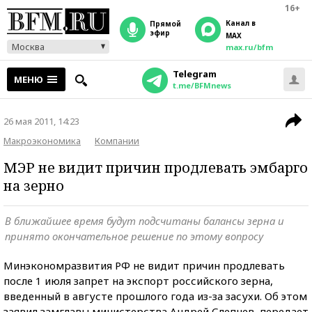
16+
Канал в
прямой
эфир
MAX
Москва
max.ru/bfm
Telegram
МЕНЮ
t.me/BFMnews
26 мая 2011, 14:23
Макроэкономика
Компании
МЭР не видит причин продлевать эмбарго
на зерно
В ближайшее время будут подсчитаны балансы зерна и
принято окончательное решение по этому вопросу
Минэкономразвития РФ не видит причин продлевать
после 1 июля запрет на экспорт российского зерна,
введенный в августе прошлого года из-за засухи. Об этом
заявил замглавы министерства Андрей Слепнев, передает