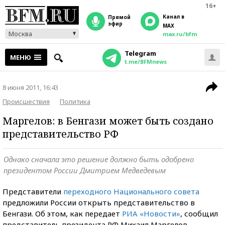
16+
Канал в
прямой
эфир
MAX
Москва
max.ru/bfm
Telegram
МЕНЮ
t.me/BFMnews
8 июня 2011, 16:43
Происшествия
Политика
Маргелов: в Бенгази может быть создано
представительство РФ
Однако сначала это решение должно быть одобрено
президентом России Дмитрием Медведевым
Представители
переходного Национального совета
предложили России открыть представительство в
Бенгази. Об этом, как передает
РИА «Новости»
, сообщил
представитель президента РФ Михаил Маргелов.