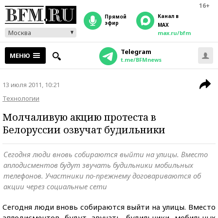
16+
Канал в
прямой
эфир
MAX
Москва
max.ru/bfm
Telegram
МЕНЮ
t.me/BFMnews
13 июля 2011, 10:21
Технологии
Молчаливую акцию протеста в
Белоруссии озвучат будильники
Сегодня люди вновь собираются выйти на улицы. Вместо
аплодисментов будут звучать будильники мобильных
телефонов. Участники по-прежнему договариваются об
акции через социальные сети
Сегодня люди вновь собираются выйти на улицы. Вместо
аплодисментов будут звучать будильники мобильных