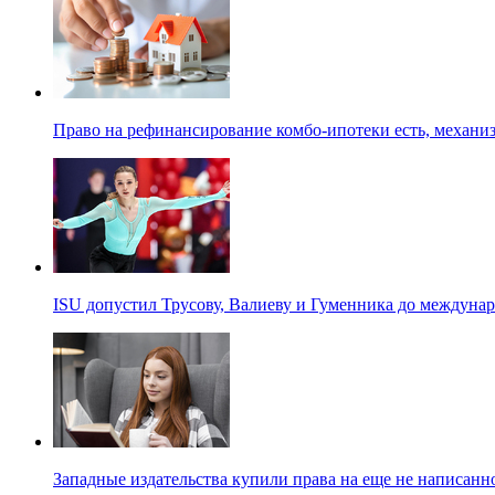
Право на рефинансирование комбо-ипотеки есть, механиз
ISU допустил Трусову, Валиеву и Гуменника до междуна
Западные издательства купили права на еще не написанн