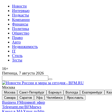
Новости
Интервью
Подкасты
Компании
Финансы
Политика
Общество
Право
Авто
Недвижимость
IT
Стиль
Тесты
16+
Пятница, 7 августа 2026
Москва
Москва
Санкт-Петербург
Барнаул
Вологда
Екатеринбург
Каз
Самара
Саратов
Уфа
Челябинск
Ярославль
Business FM
прямой эфир
Telegram
t.me/BFMnews
Канал в MAX
max.ru/bfm