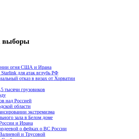
а выборы
щении огня США и Ирана
Starlink для атак вглубь РФ
альный отказ в визах от Хорватии
5 тысячи грузовиков
оду
ов над Россией
одской области
ансировании экстремизма
ьного зала в Белом доме
России и Ирана
рдеевой о фейках о ВС России
Валиевой и Трусовой