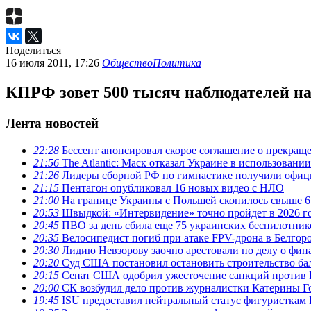
Поделиться
16 июля 2011, 17:26
Общество
Политика
КПРФ зовет 500 тысяч наблюдателей н
Лента новостей
22:28
Бессент анонсировал скорое соглашение о прекра
21:56
The Atlantic: Маск отказал Украине в использовании 
21:26
Лидеры сборной РФ по гимнастике получили офици
21:15
Пентагон опубликовал 16 новых видео с НЛО
21:00
На границе Украины с Польшей скопилось свыше 6,
20:53
Швыдкой: «Интервидение» точно пройдет в 2026 г
20:45
ПВО за день сбила еще 75 украинских беспилотник
20:35
Велосипедист погиб при атаке FPV-дрона в Белгор
20:30
Лидию Невзорову заочно арестовали по делу о фин
20:20
Суд США постановил остановить строительство бал
20:15
Сенат США одобрил ужесточение санкций против 
20:00
СК возбудил дело против журналистки Катерины Го
19:45
ISU предоставил нейтральный статус фигуристкам 