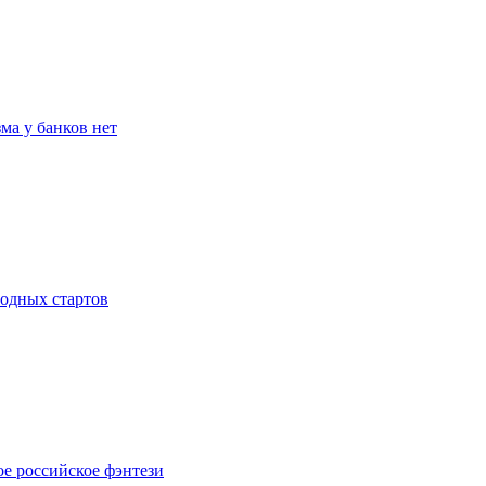
ма у банков нет
родных стартов
ое российское фэнтези