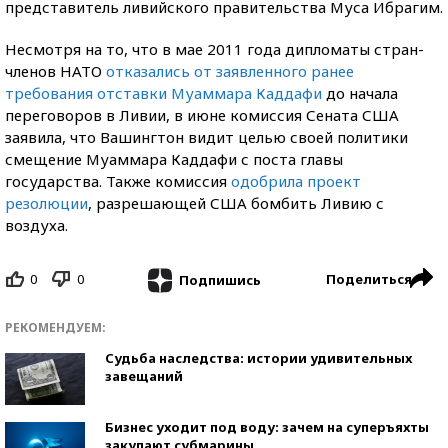
представитель ливийского правительства Муса Ибрагим.
Несмотря на то, что в мае 2011 года дипломаты стран-
членов НАТО
отказались от заявленного ранее
требования отставки Муаммара Каддафи
до начала
переговоров в Ливии, в июне комиссия Сената США
заявила, что Вашингтон видит целью своей политики
смещение Муаммара Каддафи с поста главы
государства. Также комиссия
одобрила проект
резолюции
, разрешающей США бомбить Ливию с
воздуха.
0
0
Поделиться
Подпишись
РЕКОМЕНДУЕМ:
Судьба наследства: истории удивительных
завещаний
Бизнес уходит под воду: зачем на суперъяхты
закупают субмарины