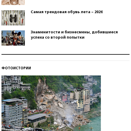
Самая трендовая обувь лета – 2026
Знаменитости и бизнесмены, добившиеся
успеха со второй попытки
Как защититься от солнца на курорте?
ФОТОИСТОРИИ
Кто изобрел средства связи?