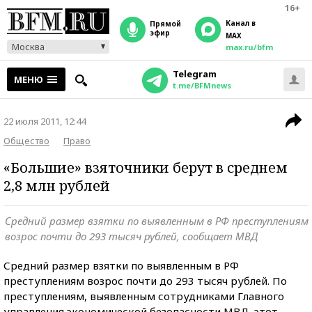
16+
Канал в
прямой
эфир
MAX
Москва
max.ru/bfm
Telegram
МЕНЮ
t.me/BFMnews
22 июля 2011, 12:44
Общество
Право
«Большие» взяточники берут в среднем
2,8 млн рублей
Средний размер взятки по выявленным в РФ преступлениям
возрос почти до 293 тысяч рублей, сообщает МВД
Средний размер взятки по выявленным в РФ
преступлениям возрос почти до 293 тысяч рублей. По
преступлениям, выявленным сотрудниками Главного
управления экономической безопасности МВД, этот