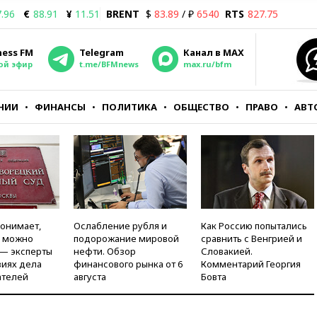
.96
€
88.91
¥
11.51
BRENT
$
83.89
/ ₽
6540
RTS
827.75
ness FM
Telegram
Канал в MAX
ой эфир
t.me/BFMnews
max.ru/bfm
НИИ
ФИНАНСЫ
ПОЛИТИКА
ОБЩЕСТВО
ПРАВО
АВТ
понимает,
Ослабление рубля и
Как Россию попытались
и можно
подорожание мировой
сравнить с Венгрией и
 — эксперты
нефти. Обзор
Словакией.
виях дела
финансового рынка от 6
Комментарий Георгия
ателей
августа
Бовта