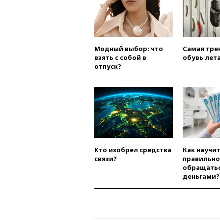
Модный выбор: что
Самая тре
взять с собой в
обувь лета
отпуск?
Кто изобрел средства
Как научи
связи?
правильно
обращатьс
деньгами?