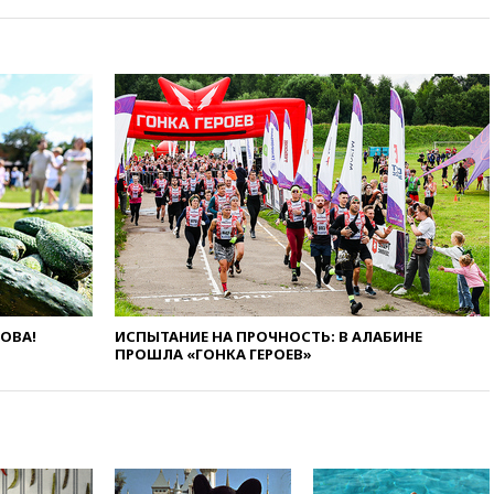
защиту дорог от БПЛА из
средств на ремонт
вчера, 20:00
Зеленский 8
августа посетит Сербию с
официальным визитом
вчера, 19:58
В Госдуму будет
внесен законопроект об
отмене ЕГЭ
вчера, 19:50
Аэропорты Сочи и
Ярославля приостановили
работу
вчера, 19:35
WP: Трамп
призвал доноров-
республиканцев поддержать
ЛОВА!
ИСПЫТАНИЕ НА ПРОЧНОСТЬ: В АЛАБИНЕ
Вэнса на выборах 2028 года
ПРОШЛА «ГОНКА ГЕРОЕВ»
вчера, 19:20
Число ломбардов
в РФ превысило максимум
2022 года
вчера, 19:15
Жуковский и
аэропорт Геленджика