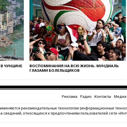
вчера, 17:50
Миронов призвал
снять «Яблоко» с выборов в
Госдуму
вчера, 17:45
Правительство
получит «золотую акцию» в
управлении аэропортом
Шереметьево
вчера, 17:35
Шесть человек
пострадали при ударе ВСУ по
автобусу в Запорожской
области
В ЧУНЦИНЕ
ВОСПОМИНАНИЯ НА ВСЮ ЖИЗНЬ. МУНДИАЛЬ
вчера, 17:25
В аэропортах
ГЛАЗАМИ БОЛЕЛЬЩИКОВ
Сочи и Геленджика сняты
ограничения
вчера, 17:17
Власти РФ
помогут пострадавшему от
Реклама
Радио
Контакты
Медиа-
атак на склады Wildberries
бизнесу
рименяются рекомендательные технологии (информационные техно
вчера, 16:55
Экс-директору
за сведений, относящихся к предпочтениям пользователей сети «Ин
Popcorn Books запросили
четыре года условно