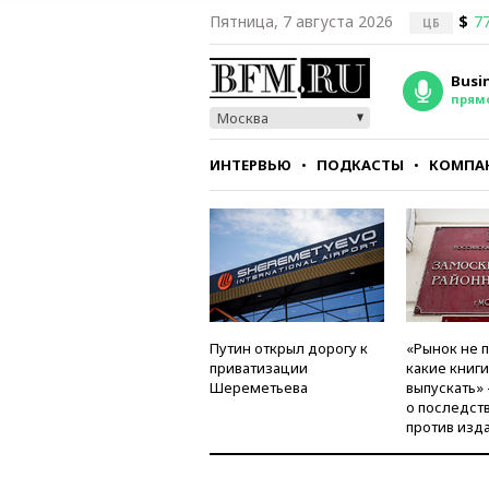
Пятница, 7 августа 2026
$
77
ЦБ
Busi
прям
Москва
ИНТЕРВЬЮ
ПОДКАСТЫ
КОМПА
СТИЛЬ
ТЕСТЫ
Путин открыл дорогу к
«Рынок не 
приватизации
какие книг
Шереметьева
выпускать»
о последст
против изд