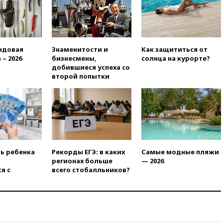
метровой вышки
вчера, 21:10
РФ не получала
обращений о прекращении
концессии строительства ж/д
в Армении
ндовая
Знаменитости и
Как защититься от
 – 2026
бизнесмены,
солнца на курорте?
вчера, 21:00
В России вновь
добившиеся успеха со
обсуждают эксперимент по
второй попытки
онлайн-продаже алкоголя
вчера, 20:45
Матвиенко:
россиянам могут
рекомендовать не посещать
Армению
вчера, 20:35
ПВО за день
сбила еще 281 украинский
ть ребенка
Рекорды ЕГЭ: в каких
Самые модные пляжи
беспилотник над Россией
регионах больше
— 2026
я с
всего стобалльников?
вчера, 20:27
Ямпольская
призвала оптимизировать
олимпиады для поступления в
вузы
вчера, 20:15
Минтранс
предложил оплачивать