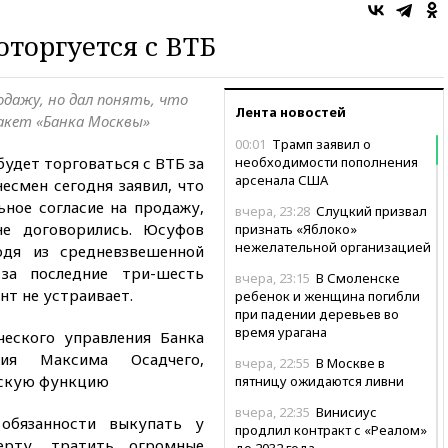
торгуется с ВТБ
одажу, но дал понять, что
Лента новостей
пакет «Банка Москвы»
00:01
Трамп заявил о
будет торговаться с ВТБ за
необходимости пополнения
арсенала США
есмен сегодня заявил, что
ное согласие на продажу,
вчера, 23:28
Слуцкий призвал
е договорились. Юсуфов
признать «Яблоко»
нежелательной организацией
одя из средневзвешенной
за последние три-шесть
вчера, 23:15
В Смоленске
нт не устраивает.
ребенок и женщина погибли
при падении деревьев во
время урагана
ческого управления Банка
ния Максима Осадчего,
вчера, 22:55
В Москве в
ескую функцию
пятницу ожидаются ливни
вчера, 22:35
Винисиус
обязанности выкупать у
продлил контракт с «Реалом»
ерту, тратить огромные