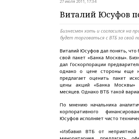
27 июля 2011, 17:34
Виталий Юсуфов по
Бизнесмен хоть и согласился на пр
будет торговаться с ВТБ за свой 
Виталий Юсуфов дал понять, что 
свой пакет «Банка Москвы». Бизн
дал Госкорпорации предваритель
однако о цене стороны еще н
предлагает оценить пакет исх
цены акций «Банка Москвы» 
месяцев. Однако ВТБ такой вариа
По мнению начальника аналити
корпоративного финансирова
Юсуфов исполняет чисто технич
«Избавил ВТБ от неприятной 
миноритариев, предлагать оф