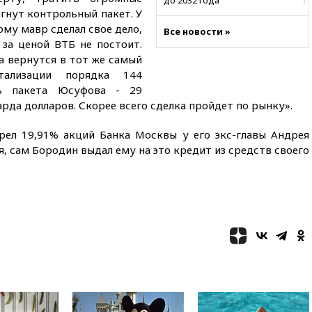
до 2032 года
игнут контрольный пакет. У
вчера, 22:28
Отказаться от
му мавр сделал свое дело,
Все новости »
российского гражданства
за ценой ВТБ не постоит.
станет значительно дороже
а вернутся в тот же самый
вчера, 22:20
Путин назвал 76-ю
ализации порядка 144
гвардейскую десантно-
ть пакета Юсуфова - 29
штурмовую дивизию
рда долларов. Скорее всего сделка пройдет по рынку».
легендарной
вчера, 22:15
Путин заслушал
ел 19,91% акций Банка Москвы у его экс-главы Андрея
доклад о ситуации на
я, сам Бородин выдал ему на это кредит из средств своего
добропольском направлении
вчера, 21:58
Генпрокуратура
признала нежелательным в
РФ американский Human
Rights Foundation
вчера, 21:35
«Аэрофлот»
отменяет часть рейсов в Сочи
и Геленджик
вчера, 21:25
Руслан Терновой
выиграл золото чемпионата
Европы в прыжках с 10-