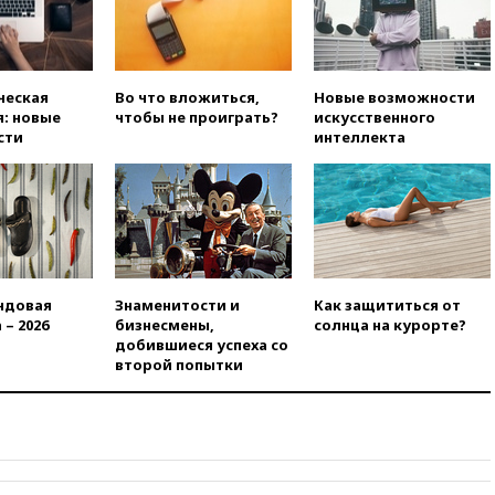
вчера, 22:22
Минфин: в июле
выросли нефтегазовые
доходы российского бюджета
вчера, 22:15
Аксаков: ЦБ
ческая
Во что вложиться,
Новые возможности
согласовал первый стандарт
: новые
чтобы не проиграть?
искусственного
исламского банкинга
сти
интеллекта
вчера, 21:43
Организаторы
«Интервидения»
подтвердили, что конкурс
пройдет в Саудовской Аравии
вчера, 21:35
Машков: в РФ
подготовили концепцию
развития театрального
ндовая
Знаменитости и
Как защититься от
искусства до 2035 года
 – 2026
бизнесмены,
солнца на курорте?
вчера, 21:21
Правительство
добившиеся успеха со
РФ разрешило продажу
второй попытки
бензина старых
экологических классов
вчера, 21:15
Путин обсудил с
Машковым 150-летие Союза
театральных деятелей