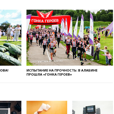
вчера, 20:47
Newsweek:
«взрывная» диарея охватила
47 из 50 штатов США
вчера, 20:35
ПВО за 12 часов
сбила 200 украинских
беспилотников
вчера, 20:20
Третий комплект
золотых медалей выиграли на
ЧЕ российские синхронистки
вчера, 20:15
ТАСС: жизни
главы «Уралдронзавода»
после взрыва ничего не
угрожает
ЛОВА!
ИСПЫТАНИЕ НА ПРОЧНОСТЬ: В АЛАБИНЕ
ПРОШЛА «ГОНКА ГЕРОЕВ»
вчера, 20:08
По всей Грузии
снова отключилось
электричество
вчера, 20:00
Зеленский связал
дефицит ракет с попыткой
Запада принудить Киев к
уступкам