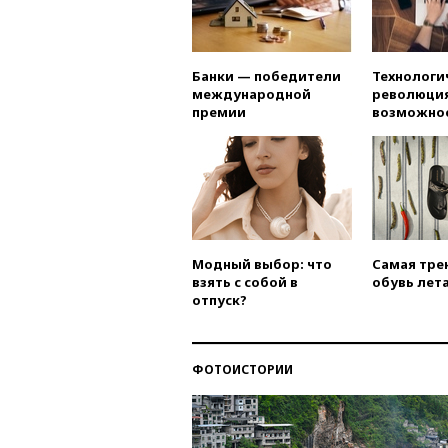
Банки — победители
Технологи
международной
революция
премии
возможно
Модный выбор: что
Самая тре
взять с собой в
обувь лета
отпуск?
ФОТОИСТОРИИ