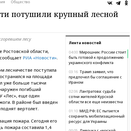
вия
Общество
сти потушили крупный лесной
сгоревшем лесу
Лента новостей
е Ростовской области,
04:00
Мирошник: России стоит
, сообщает
РИА «Новости»
.
быть готовой к продолжению
украинского конфликта
м лесничестве поступила
03:16
Трамп заявил, что
ространился на площади
предпочел бы соглашение с
Ираном
ил уже больше тысячи
обнаружен погибший
02:06
Лантратова: судьба
У «Лес», еще один
сотни жителей Курской
жоги. В районе был введен
области все еще неизвестна
 поднят вертолет.
01:10
МИД РФ: ЕС пытается
сохранить мобилизационный
зация пожара. Сегодня его
ресурс для Украины
 пожара составила 1,4
00:05
Девочка с «маской