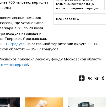
лее 700 человек, вертолет
Бэтмена» показала лицо
 воды.
после последней операции
вчера, 23:35
Российского
овения лесных пожаров
Все новости »
историка Артема Кирпиченка
России, где установилась
арестовали в Израиле
а жара. С 25 по 29 июля
вчера, 23:23
«Спартак»
а воздуха на западе и
разгромил «Оренбург» в
я, Тверская, Ярославская,
Кубке России
29-32 градуса
, на остальной территории округа 33-34
вчера, 23:00
Пост Дмитриева в
ской областях — 35-37 градусов.
X о миграционном кризисе в
Сеуте набрал миллион
 Рослесхоз присвоил лесному фонду Московской области
просмотров
ти — четвертый
.
вчера, 22:49
Минпромторг:
банкротство «Кванта» не
означает прекращения
производства телевизоров в
РФ
вчера, 22:35
Семь грузовых
вагонов сошли с рельсов в
Оренбургской области