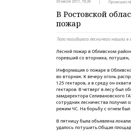
30 июля 2011, 19:26
Происшест
В Ростовской обла
пожар
Тело погибшего лесничего нашли в 
Лесной пожар в Обливском район
горевший со вторника, потушен
Информация о пожаре в Обливско
во вторник. К вечеру огонь расп
125 гектаров, а в среду он охват
гектаров. В четверг в лесу был 
замдиректора Селивановского ГА
сотрудник лесничества получил о
режим ЧС. На борьбу с огнем был
В пятницу была объявлена локали
удалось потушить.Общая площадь