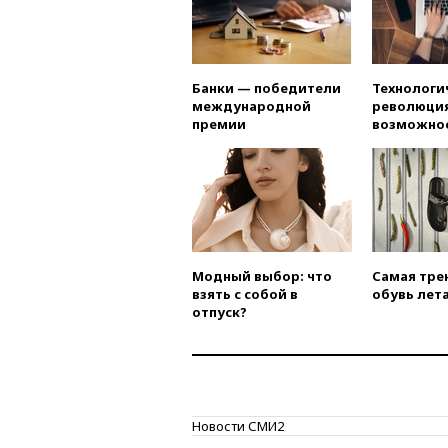
Банки — победители
Технологи
международной
революция
премии
возможно
Модный выбор: что
Самая тре
взять с собой в
обувь лета
отпуск?
Новости СМИ2