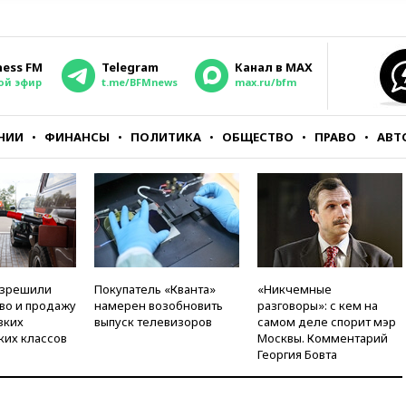
ness FM
Telegram
Канал в MAX
ой эфир
t.me/BFMnews
max.ru/bfm
НИИ
ФИНАНСЫ
ПОЛИТИКА
ОБЩЕСТВО
ПРАВО
АВТ
азрешили
Покупатель «Кванта»
«Никчемные
во и продажу
намерен возобновить
разговоры»: с кем на
зких
выпуск телевизоров
самом деле спорит мэр
ких классов
Москвы. Комментарий
Георгия Бовта