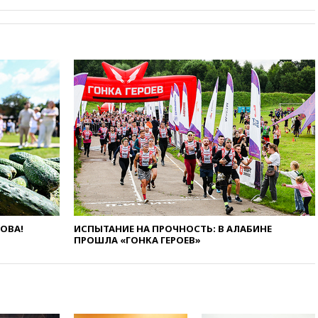
вчера, 20:47
Newsweek:
«взрывная» диарея охватила
47 из 50 штатов США
вчера, 20:35
ПВО за 12 часов
сбила 200 украинских
беспилотников
вчера, 20:20
Третий комплект
золотых медалей выиграли на
ЧЕ российские синхронистки
вчера, 20:15
ТАСС: жизни
главы «Уралдронзавода»
после взрыва ничего не
угрожает
вчера, 20:08
По всей Грузии
снова отключилось
ЛОВА!
ИСПЫТАНИЕ НА ПРОЧНОСТЬ: В АЛАБИНЕ
электричество
ПРОШЛА «ГОНКА ГЕРОЕВ»
вчера, 20:00
Зеленский связал
дефицит ракет с попыткой
Запада принудить Киев к
уступкам