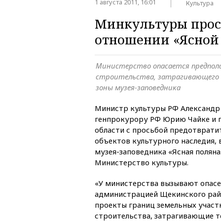
1 августа 2011, 16:01
Культура
Минкультуры прос
отношении «Ясной
Министерство опасается предпол
строительства, затрагивающего
зоны музея-заповедника
Министр культуры РФ Александр 
генпрокурору РФ Юрию Чайке и 
области с просьбой предотврати
объектов культурного наследия, 
музея-заповедника «Ясная поляна
Министерство культуры.
«У министерства вызывают опас
администрацией Щекинского рай
проекты границ земельных участ
строительства, затрагивающие 