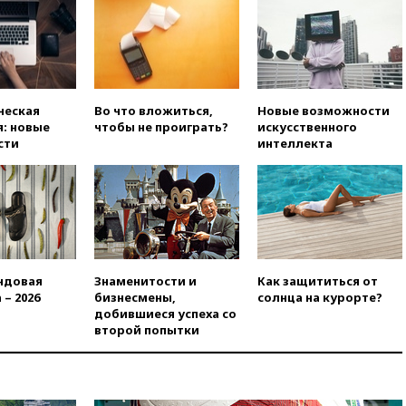
вчера, 19:45
Памфилова: ЦИК
примет беспрецедентные
меры безопасности во время
выборов
вчера, 19:35
Памфилова
сообщила об омоложении
ческая
Во что вложиться,
Новые возможности
партийных списков на выборах
: новые
чтобы не проиграть?
искусственного
в Госдуму
сти
интеллекта
вчера, 19:25
Путин
прокомментировал первый
номер «Единой России» в
бюллетене
вчера, 19:15
Путин обсудил с
Памфиловой подготовку к
единому дню голосования
ндовая
Знаменитости и
Как защититься от
вчера, 18:56
Wildberries
 – 2026
бизнесмены,
солнца на курорте?
отрицает перенос основной
добившиеся успеха со
логистики за пределы России
второй попытки
вчера, 18:45
Крупнейший
склад маркетплейса Rozetka
сгорел под Киевом