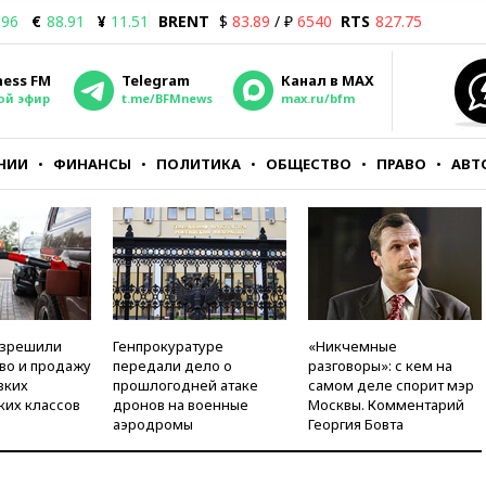
.96
€
88.91
¥
11.51
BRENT
$
83.89
/ ₽
6540
RTS
827.75
ness FM
Telegram
Канал в MAX
ой эфир
t.me/BFMnews
max.ru/bfm
НИИ
ФИНАНСЫ
ПОЛИТИКА
ОБЩЕСТВО
ПРАВО
АВТ
азрешили
Генпрокуратуре
«Никчемные
во и продажу
передали дело о
разговоры»: с кем на
зких
прошлогодней атаке
самом деле спорит мэр
ких классов
дронов на военные
Москвы. Комментарий
аэродромы
Георгия Бовта