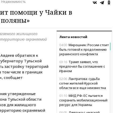
Недвижимость
ит помощи у Чайки в
 поляны»
агаемого жилищного
Лента новостей
 территорию охраняемой
04:00
Мирошник: России стоит
быть готовой к продолжению
украинского конфликта
Авдеев обратился к
губернатору Тульской
03:16
Трамп заявил, что
ть застройку территорий
предпочел бы соглашение с
Ираном
в том числе в границах
», сообщает
02:06
Лантратова: судьба
сотни жителей Курской
области все еще неизвестна
ения утвержденные
01:10
МИД РФ: ЕС пытается
она Тульской области
сохранить мобилизационный
ков для жилищного
ресурс для Украины
территорию охраняемой
00:05
Девочка с «маской