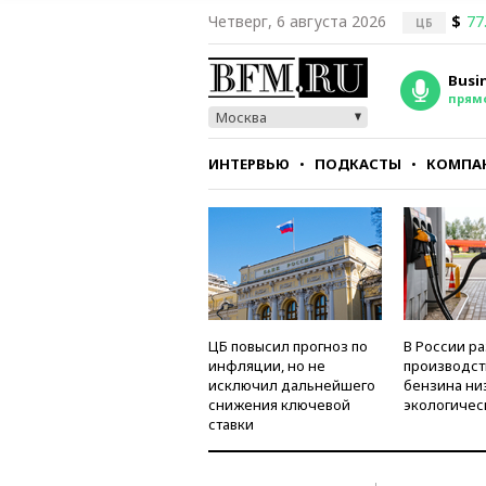
Четверг, 6 августа 2026
$
77
ЦБ
Busi
прям
Москва
ИНТЕРВЬЮ
ПОДКАСТЫ
КОМПА
СТИЛЬ
ТЕСТЫ
ЦБ повысил прогноз по
В России р
инфляции, но не
производст
исключил дальнейшего
бензина ни
снижения ключевой
экологичес
ставки