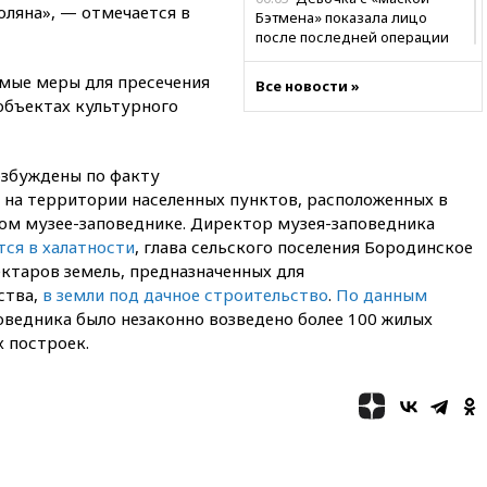
оляна», — отмечается в
Бэтмена» показала лицо
после последней операции
вчера, 23:35
Российского
мые меры для пресечения
Все новости »
историка Артема Кирпиченка
объектах культурного
арестовали в Израиле
вчера, 23:23
«Спартак»
разгромил «Оренбург» в
озбуждены по факту
Кубке России
 на территории населенных пунктов, расположенных в
вчера, 23:00
Пост Дмитриева в
м музее-заповеднике. Директор музея-заповедника
X о миграционном кризисе в
тся в халатности
, глава сельского поселения Бородинское
Сеуте набрал миллион
ктаров земель, предназначенных для
просмотров
ства,
в земли под дачное строительство
.
По данным
вчера, 22:49
Минпромторг:
поведника было незаконно возведено более 100 жилых
банкротство «Кванта» не
 построек.
означает прекращения
производства телевизоров в
РФ
вчера, 22:35
Семь грузовых
вагонов сошли с рельсов в
Оренбургской области