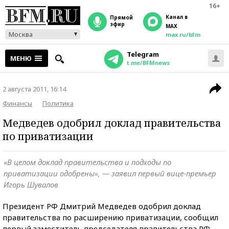
16+
Канал в
прямой
эфир
MAX
Москва
max.ru/bfm
Telegram
МЕНЮ
t.me/BFMnews
2 августа 2011, 16:14
Финансы
Политика
Медведев одобрил доклад правительства
по приватизации
«В целом доклад правительства и подходы по
приватизации одобрены», — заявил первый вице-премьер
Игорь Шувалов
Президент РФ Дмитрий Медведев одобрил доклад
правительства по расширению приватизации, сообщил
первый заместитель председателя правительства РФ