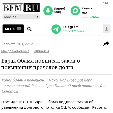
16+
Канал в
прямой
эфир
MAX
Москва
max.ru/bfm
Telegram
МЕНЮ
t.me/BFMnews
2 августа 2011, 22:12
Макроэкономика
Финансы
Барак Обама подписал закон о
повышении пределов долга
Ранее билль о повышении максимального размера
заимствований был одобрен Палатой представителей и
Сенатом
Президент США Барак Обама подписал закон об
увеличении долгового потолка США, сообщает Reuters.