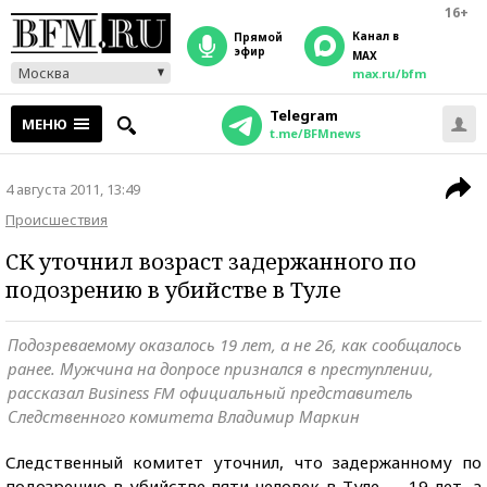
16+
Канал в
прямой
эфир
MAX
Москва
max.ru/bfm
Telegram
МЕНЮ
t.me/BFMnews
4 августа 2011, 13:49
Происшествия
СК уточнил возраст задержанного по
подозрению в убийстве в Туле
Подозреваемому оказалось 19 лет, а не 26, как сообщалось
ранее. Мужчина на допросе признался в преступлении,
рассказал Business FM официальный представитель
Следственного комитета Владимир Маркин
Следственный комитет уточнил, что задержанному по
подозрению в убийстве пяти человек в Туле — 19 лет, а