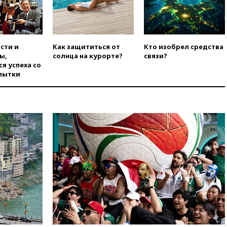
погранконтроль для
итальянских туристов
вчера, 12:27
Возгорание на
Ильском НПЗ, вызванное
атакой БПЛА, потушили
сти и
Как защититься от
Кто изобрел средства
ы,
солнца на курорте?
связи?
вчера, 11:47
Суд оставил под
я успеха со
арестом Rolls-Royce блогера
пытки
Лерчек
вчера, 11:07
При
столкновении катера и лодки
под Самарой погибли два
человека
вчера, 10:27
Движение по
трассе «Новороссия»
восстановлено
вчера, 09:55
Силы ПВО
перехватили за утро 85 БПЛА
над территорией РФ
вчера, 09:25
Ильский НПЗ на
Кубани загорелся после
падения обломков дрона