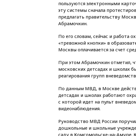
пользуются электронными карто
эту системы сначала протестиров
предлагать правительству Москв
Абрамочкин.
По его словам, сейчас и работа о
«тревожной кнопки» в образоват
Москвы оплачивается за счет сре
При этом Абрамочкин отметил, ч
московских детсадах и школах бы
реагирования групп вневедомств
По данным МВД, в Москве действ
детсадах и школах работают охра
с которой идет на пульт вневед
видеонаблюдения.
Руководство МВД России поручил
дошкольные и школьные учрежден
саду в Комсомольске-на-Амуре. К