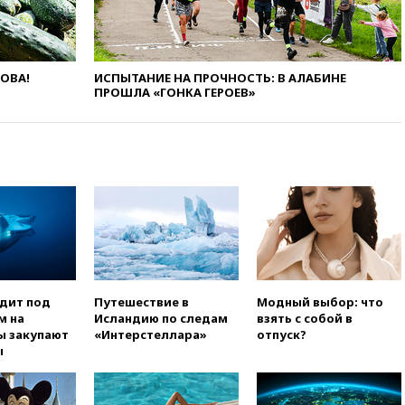
угрозу европейскую зиму»
вчера, 16:16
Беспилотник
взорвался вблизи
газопровода в Болгарии
ЛОВА!
ИСПЫТАНИЕ НА ПРОЧНОСТЬ: В АЛАБИНЕ
ПРОШЛА «ГОНКА ГЕРОЕВ»
вчера, 15:25
При атаке БПЛА в
Белгородской области погиб
мирный житель
вчера, 14:54
В Аргентине умер
отец футболиста Лионеля
Месси
вчера, 14:43
Турция
ограничила судоходство в
Черном море
вчера, 14:20
Генпрокурором
США стал Тодд Бланш
одит под
Путешествие в
Модный выбор: что
м на
Исландию по следам
взять с собой в
вчера, 13:37
Пляжи
ы закупают
«Интерстеллара»
отпуск?
Геленджика закрыты из-за
ы
опасности БПЛА
вчера, 13:03
Испания ввела