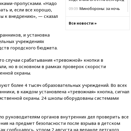
чками-пропусками. «Надо
09:09
Минобороны: за ночь
ать и, если все хорошо,
сбито 153 украинских БПЛА
ы к внедрению», — сказал
08:50
Состояние здоровья
Все новости »
Джо Байдена ухудшилось
хранников, и установка
07:40
OpenAI приостановила
ельных учреждениях
выпуск модели Astra и-за
дств городского бюджета.
потенциальных рисков
06:25
У берегов Италии
то случаи срабатывания «тревожной» кнопки в
обнаружили затонувшее
ли, но в основном в рамках проверок скорости
судно древнеримских времен
енной охраны.
05:10
«Одиссея» Нолана
собрала в мировом прокате
уют более 4 тысяч образовательных учреждений. Во всех
свыше $1 млрд
нники, в каждом установлена «тревожная» кнопка, сигнал
02:22
Собянин сообщил о
омственной охраны. 24 школы оборудованы системами
высоких темпах строительства
недвижимости в Москве
01:20
Россиянин в среднем
о руководителям органов внутренних дел проверить все
съедает несколько арбузов за
ия на предмет безопасности после взрыва в детском
сезон
ак сообщалось, утром 2 августа на веранде детского