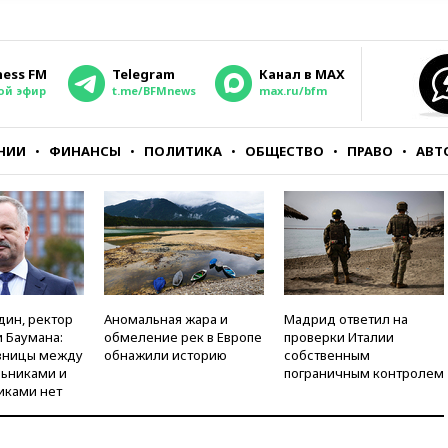
ness FM
Telegram
Канал в MAX
ой эфир
t.me/BFMnews
max.ru/bfm
НИИ
ФИНАНСЫ
ПОЛИТИКА
ОБЩЕСТВО
ПРАВО
АВТ
дин, ректор
Аномальная жара и
Мадрид ответил на
 Баумана:
обмеление рек в Европе
проверки Италии
зницы между
обнажили историю
собственным
ьниками и
пограничным контролем
иками нет