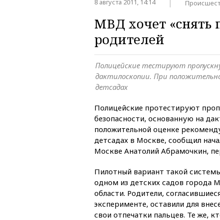
8 августа 2011, 14:14
Происшест
МВД хочет «снять 
родителей
Полицейские тестируют пропускну
дактилоскопии. При положительно
детсадах
Полицейские протестируют про
безопасности, основанную на дак
положительной оценке рекоменд
детсадах в Москве, сообщил нач
Москве Анатолий Абрамочкин, п
Пилотный вариант такой системы
одном из детских садов города 
области. Родители, согласившиес
эксперименте, оставили для внес
свои отпечатки пальцев. Те же, кт