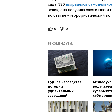
сада N80
взорвалось самодельно
Зелик, она получила ожоги глаз и
по статье «террористический акт
0
0
РЕКОМЕНДУЕМ:
Судьба наследства:
Бизнес ух
истории
воду: заче
удивительных
суперъяхт
завещаний
субмарин