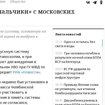
вия
Общество
пальчики» с московских
ю систему, основанную на
Лента новостей
й оценке ее внедрят в
11:11
Одесса осталась без
света и воды
пускную систему
10:53
Три человека погибли в
тилоскопии, и при
результате ночной атаки БПЛА
уют для внедрения в
ВСУ на Белгород
альник УВО при ГУ МВД по
10:31
ВС РФ ударили по
ередает
РИА «Новости»
.
одесской портовой
инфраструктуре
 недавно был установлен в
10:10
Премьер Японии снова
Миасса Челябинской
не упомянула, чья атомная
я участвовать в
бомба разрушила Нагасаки
ения в память системы
09:47
Два ребенка ранены в
о не согласился,
ходе атаки БПЛА на Белгород