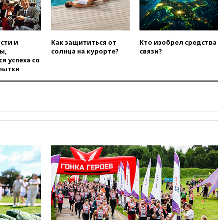
вчера, 20:12
Минобороны
Болгарии: упавший в стране
беспилотник, скорее всего,
был украинским
сти и
Как защититься от
Кто изобрел средства
ы,
солнца на курорте?
связи?
вчера, 19:29
ОАЭ обвинили
я успеха со
Иран в атаке на судно
пытки
нефтяной компании ADNOC в
Ормузе
вчера, 18:56
«Газпром»: объем
газа в европейских подземных
хранилищах достиг
антирекорда
вчера, 18:25
ТАСС: Уиткофф и
Кушнер могут вскоре посетить
Москву и Киев
вчера, 17:43
«Тиса» выдвинула
экс-председателя Верховного
суда на пост президента
Венгрии
вчера, 16:50
Politico: «Газовая
авантюра Германии ставит под