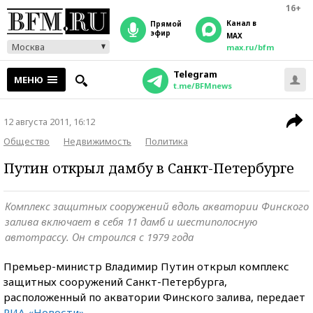
16+
Канал в
прямой
эфир
MAX
Москва
max.ru/bfm
Telegram
МЕНЮ
t.me/BFMnews
12 августа 2011, 16:12
Общество
Недвижимость
Политика
Путин открыл дамбу в Санкт-Петербурге
Комплекс защитных сооружений вдоль акватории Финского
залива включает в себя 11 дамб и шестиполосную
автотрассу. Он строился с 1979 года
Премьер-министр Владимир Путин открыл комплекс
защитных сооружений Санкт-Петербурга,
расположенный по акватории Финского залива, передает
РИА «Новости»
.