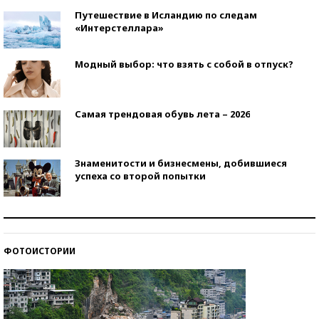
Путешествие в Исландию по следам
«Интерстеллара»
Модный выбор: что взять с собой в отпуск?
Самая трендовая обувь лета – 2026
Знаменитости и бизнесмены, добившиеся
успеха со второй попытки
Как защититься от солнца на курорте?
ФОТОИСТОРИИ
Кто изобрел средства связи?