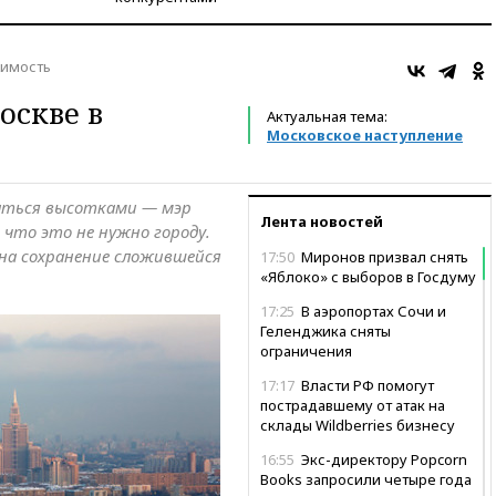
имость
оскве в
Актуальная тема:
Московское наступление
ваться высотками — мэр
Лента новостей
что это не нужно городу.
 на сохранение сложившейся
17:50
Миронов призвал снять
«Яблоко» с выборов в Госдуму
17:25
В аэропортах Сочи и
Геленджика сняты
ограничения
17:17
Власти РФ помогут
пострадавшему от атак на
склады Wildberries бизнесу
16:55
Экс-директору Popcorn
Books запросили четыре года