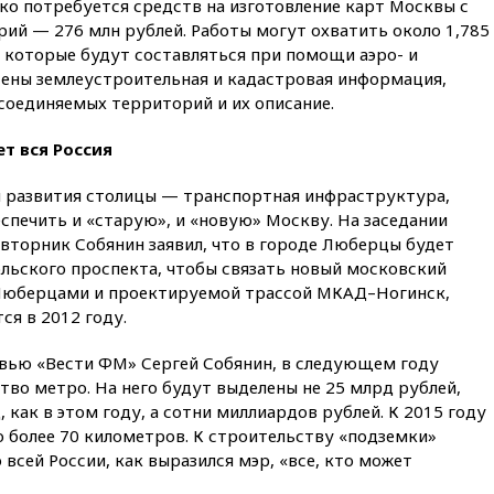
ко потребуется средств на изготовление карт Москвы с
13:38
В эфире «Радиостанции
Судного дня» прозвучали три
ий — 276 млн рублей. Работы могут охватить около 1,785
сообщения
, которые будут составляться при помощи аэро- и
сены землеустроительная и кадастровая информация,
13:29
Восемь человек
пострадали при наезде
соединяемых территорий и их описание.
автомобиля на толпу в Омске
т вся Россия
13:19
WP: Трамп определился
со своим преемником
й развития столицы — транспортная инфраструктура,
13:13
СК возбудил дело по
спечить и «старую», и «новую» Москву. На заседании
факту гибели женщины и
вторник Собянин заявил, что в городе Люберцы будет
ребенка в Раменском
ьского проспекта, чтобы связать новый московский
12:57
В Луганске при ракетном
Люберцами и проектируемой трассой МКАД–Ногинск,
ударе ВСУ по складу
я в 2012 году.
пострадали пять человек
12:44
МВД: число
рвью «Вести ФМ» Сергей Собянин, в следующем году
преступлений, связанных с
во метро. На него будут выделены не 25 млрд рублей,
отмыванием денег, достигло
, как в этом году, а сотни миллиардов рублей. К 2015 году
рекордного показателя
 более 70 километров. К строительству «подземки»
12:40
В Подмосковье
всей России, как выразился мэр, «все, кто может
женщина и трехлетний
ребенок погибли при падении