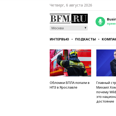
Четверг, 6 августа 2026
Busi
прям
Москва
ИНТЕРВЬЮ
ПОДКАСТЫ
КОМПА
СТИЛЬ
ТЕСТЫ
Обломки БПЛА попали в
Главный стр
НПЗ в Ярославле
Михаил Хом
почему Wild
это национ
достояние