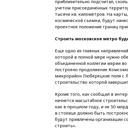
приблизительно подсчитал, сколь
учетом присоединенных территор
тысячи кв. километров. На карты
космической съемки, будут нане
проектное положение границ при
Строить московское метро буде
Еще одно из главных направлени
которой в полной мере нужно обе
объединенной коллегии мэрии во 
построено продолжение Комсомол
микрорайон Люберецкие поля с 
строительство которой завершитс
Кроме того, как сообщил в инте
начнется масштабное строительст
как в прошлом году, и не 50 млрд
в столице должно быть построено
будут привлечены организации со 
строить».