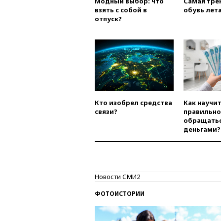
Модный выбор: что
Самая тре
взять с собой в
обувь лета
отпуск?
Кто изобрел средства
Как научи
связи?
правильно
обращатьс
деньгами?
Новости СМИ2
ФОТОИСТОРИИ