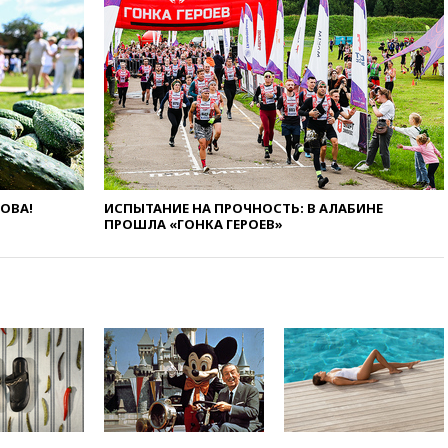
поражению Киева
09:54
МВД Германии:
инцидент с дроном в
аэропорту Лейпцига —
«сценарий гибридной атаки»
09:32
В Тверской области
обломки дрона повредили
фасад логокомплекса
Wildberries
ЛОВА!
ИСПЫТАНИЕ НА ПРОЧНОСТЬ: В АЛАБИНЕ
09:18
В Ярославской области
ПРОШЛА «ГОНКА ГЕРОЕВ»
отражена самая
массированная атака БПЛА
09:16
Трамп сообщил об
огромном запасе боеприпасов
в США
08:54
В Таиланде сегодня
прощаются с молодыми
россиянами, жестоко убитыми
в Паттайе
08:26
Летчики с упавшего
самолета в Приангарье