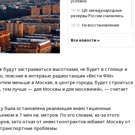
условно
16:46
ЦБ: международные
резервы России снизились
16:35
На восстановление
Херсонской области направят
6,8 млрд рублей
Все новости »
16:16
The Guardian: ученые
США создали
гипоаллергенных собак
15:45
Спутник «Электро-Л» №
е будут застраиваться высотками, не будет в столице и
5 введен в эксплуатацию
но, пояснил в интервью радиостанции «Вести ФМ»
15:35
Два человека погибли
«Чем меньше в Москве, в центре города, будет строиться
при атаках дронов ВСУ в
, тем лучше — для Москвы и для москвичей», — считает
Брянской области
15:15
В половине штатов США
зафиксирована вспышка
ду была остановлена реализация инвестиционных
сальмонеллеза
мом в 7 млн кв. метров. По его словам, из-за этого
14:57
Жара в Европе может
ров, зато отказ от инвестконтрактов избавит Москву от
нанести ущерб экономике в
 транспортные проблемы.
размере €800 млрд