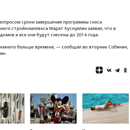
из окна
12:22
В России с 1 сентября
изменятся билеты на
 вопросом сроки завершения программы сноса
общественный транспорт
чного стройкомплекса Марат Хуснуллин заявил, что в
12:15
Иран и Оман
домов и все они будут снесены до 2014 года.
согласовали главные пункты
сделки по открытию
 немного больше времени, — сообщил во вторник Собянин,
Ормузского пролива
м».
11:58
Politico: США
восстановили обмен
разведданными с Украиной
11:58
Великобритания
расширила санкции против
России
11:37
В Ярославской области
обломки БПЛА упали в
резервуары НПЗ
11:19
МИД России ответил на
критику мэра Хиросимы в
годовщину ядерной