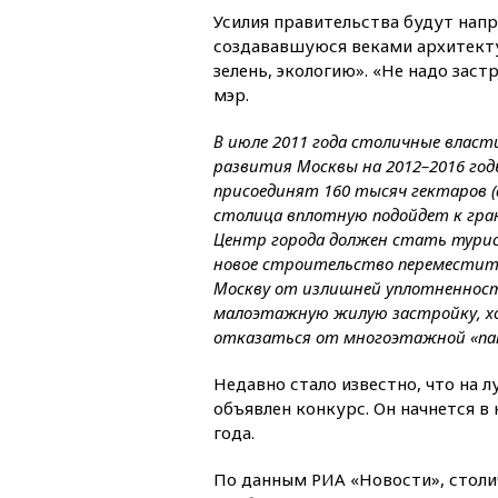
Усилия правительства будут напр
создававшуюся веками архитекту
зелень, экологию». «Не надо заст
мэр.
В июле 2011 года столичные влас
развития Москвы на 2012–2016 год
присоединят 160 тысяч гектаров (а
столица вплотную подойдет к гра
Центр города должен стать турист
новое строительство переместитс
Москву от излишней уплотненност
малоэтажную жилую застройку, х
отказаться от многоэтажной «па
Недавно стало известно, что на
объявлен конкурс. Он начнется в
года.
По данным РИА «Новости», столи