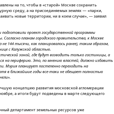
авлены на то, чтобы в «старой» Москве сохранить
14:49
Пентагон озаботился
критикой Трампа по поводу
рную среду, а на присоединяемых землях — «парки,
дефицита боеприпасов
раивать новые территории, ни в коем случае», — заявил
14:40
В Германии задержан
украинец за шпионаж на
оборонном предприятии
ти подготовили проект государственной программы
ы. Согласно планам городского правительства, к Москве
14:21
АТОР сообщила о
 не 144 тысячи, как планировалось ранее), таким образом,
снижении цен на авиабилеты
в России
нице с Калужской областью.
ической зоной, где будут возводить только гостиницы, а
14:19
Масштабный сбой
я на периферию. Это, по мнению властей, должно избавить
произошел в рунете
и. Мэрия планирует постепенно переходить на
14:14
«Ведомости»: Озон банк
отя в ближайшие годы все-таки не обещает полностью
не пострадает от британских
нели».
санкций
13:58
Медведев назвал
 лучшую концепцию развития московской агломерации
Японию вассалом США
 ноябре, а итоги будут подведены в марте следующего
13:45
В Петербурге достроили
новый тоннель зеленой ветки
метро
чный департамент земельных ресурсов уже