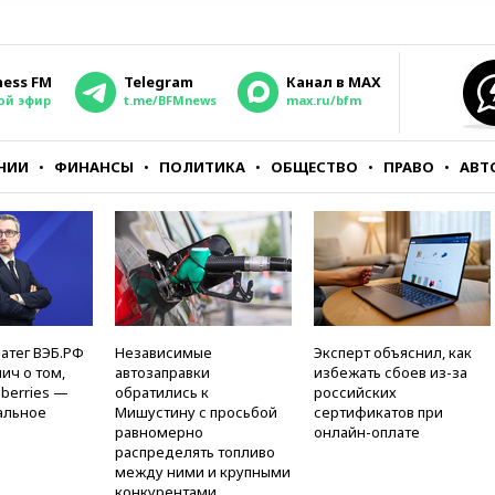
ness FM
Telegram
Канал в MAX
ой эфир
t.me/BFMnews
max.ru/bfm
НИИ
ФИНАНСЫ
ПОЛИТИКА
ОБЩЕСТВО
ПРАВО
АВТ
атег ВЭБ.РФ
Независимые
Эксперт объяснил, как
ич о том,
автозаправки
избежать сбоев из-за
berries —
обратились к
российских
альное
Мишустину с просьбой
сертификатов при
равномерно
онлайн-оплате
распределять топливо
между ними и крупными
конкурентами