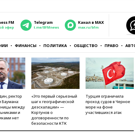
ness FM
Telegram
Канал в MAX
ой эфир
t.me/BFMnews
max.ru/bfm
НИИ
ФИНАНСЫ
ПОЛИТИКА
ОБЩЕСТВО
ПРАВО
АВТ
дин, ректор
«Это первый серьезный
Турция ограничила
 Баумана:
шаг к географической
проход судов в Черное
зницы между
деэскалации» —
море на фоне
ьниками и
Кортунов о
участившихся атак
иками нет
договоренности по
безопасности КТК