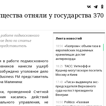
ества отняли у государства 370
 работе подмосковного
Лента новостей
ое дело по статье
M представитель
18:56
«Газпром»: объем газа в
европейских подземных
хранилищах достиг
антирекорда
я в работе подмосковного
овников нанесли ущерб
18:25
ТАСС: Уиткофф и
Кушнер могут вскоре посетить
Возбуждено уголовное дело
Москву и Киев
Business FM представитель
а Малинина:
17:43
«Тиса» выдвинула экс-
председателя Верховного
суда на пост президента
ки, проведенной Счетной
Венгрии
ния касались действий
ального управления, не
16:50
Politico: «Газовая