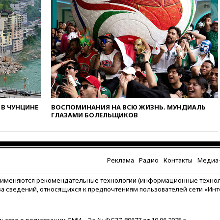
соглашение о прекращении
огня США и Ирана
вчера, 22:15
Три человека
получили ножевые ранения
при нападении в Чехии
вчера, 22:00
Путин поручил
выделить средства на новые
РЛС для Белгородской
области
вчера, 21:56
The Atlantic: Маск
В ЧУНЦИНЕ
ВОСПОМИНАНИЯ НА ВСЮ ЖИЗНЬ. МУНДИАЛЬ
отказал Украине в
ГЛАЗАМИ БОЛЕЛЬЩИКОВ
использовании Starlink для
атак вглубь РФ
вчера, 21:35
После пожара на
складе в Брянске возбудили
уголовное дело
Реклама
Радио
Контакты
Медиа-
вчера, 21:26
Лидеры сборной
рименяются рекомендательные технологии (информационные техно
РФ по гимнастике получили
за сведений, относящихся к предпочтениям пользователей сети «Ин
официальный отказ в визах от
Хорватии
вчера, 21:15
Пентагон