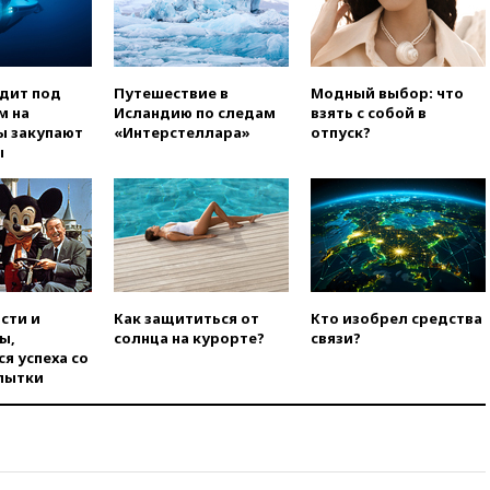
НПЗ, вызванное атакой БПЛА,
потушили
11:47
Суд оставил под
арестом Rolls-Royce блогера
одит под
Путешествие в
Модный выбор: что
Лерчек
м на
Исландию по следам
взять с собой в
ы закупают
«Интерстеллара»
отпуск?
11:07
При столкновении
ы
катера и лодки под Самарой
погибли два человека
10:27
Движение по трассе
«Новороссия» восстановлено
09:55
Силы ПВО перехватили
за утро 85 БПЛА над
территорией РФ
сти и
Как защититься от
Кто изобрел средства
ы,
солнца на курорте?
связи?
09:25
Ильский НПЗ на Кубани
я успеха со
загорелся после падения
пытки
обломков дрона
08:57
Собянин сообщил о
девяти БПЛА, сбитых на
подлете к Москве