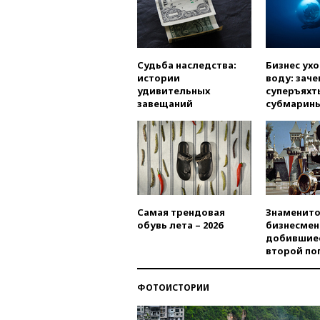
Судьба наследства:
Бизнес ух
истории
воду: заче
удивительных
суперъяхт
завещаний
субмарин
Самая трендовая
Знаменито
обувь лета – 2026
бизнесмен
добившиес
второй по
ФОТОИСТОРИИ