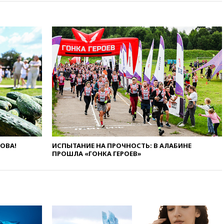
08:42
Силы ПВО сбили почти
400 БПЛА над российскими
регионами
08:16
Лукашенко призвал
белорусов покупать избы в
селах
07:30
Нигерия стала
крупнейшим поставщиком
авиатоплива в Европу
06:30
США и Колумбия
обсуждают координацию
усилий против наркотрафика
05:30
ВМС Испании усилили
присутствие в Сеуте на фоне
ЛОВА!
ИСПЫТАНИЕ НА ПРОЧНОСТЬ: В АЛАБИНЕ
миграционного кризиса
ПРОШЛА «ГОНКА ГЕРОЕВ»
03:30
В Минстрое сравнили
качество жилья в Нью-Йорке и
России
02:30
Трамп попросил
отпустить его с круглого стола
в Госдепе, чтобы «вести