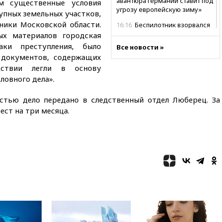
авантюра Германии ставит под
м существенные условия
угрозу европейскую зиму»
упных земельных участков,
ники Московской области.
16:16
Беспилотник взорвался
вблизи газопровода в
ых материалов городская
Болгарии
аки преступления, было
Все новости »
 документов, содержащих
15:25
При атаке БПЛА в
Белгородской области погиб
дствии легли в основу
мирный житель
ловного дела».
14:54
В Аргентине умер отец
остью дело передано в следственный отдел Люберец. За
футболиста Лионеля Месси
ест на три месяца.
14:43
Турция ограничила
судоходство в Черном море
14:20
Генпрокурором США
стал Тодд Бланш
13:37
Пляжи Геленджика
закрыты из-за опасности БПЛА
13:03
Испания ввела
погранконтроль для
итальянских туристов
12:27
Возгорание на Ильском