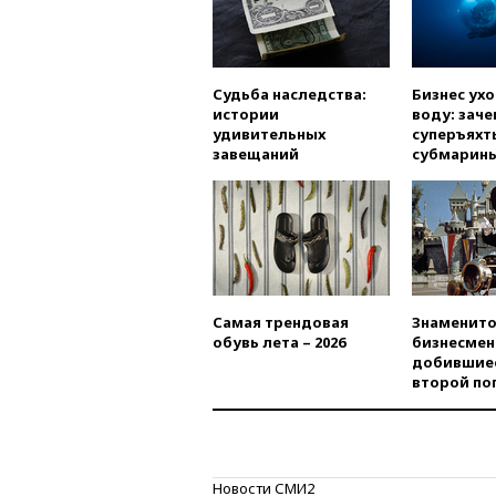
Судьба наследства:
Бизнес ух
истории
воду: заче
удивительных
суперъяхт
завещаний
субмарин
Самая трендовая
Знаменито
обувь лета – 2026
бизнесмен
добившиес
второй по
Новости СМИ2