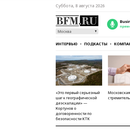
Суббота, 8 августа 2026
Busi
прям
Москва
ИНТЕРВЬЮ
ПОДКАСТЫ
КОМПА
СТИЛЬ
ТЕСТЫ
«Это первый серьезный
Московская
шаг к географической
стремитель
деэскалации» —
Кортунов о
договоренности по
безопасности КТК