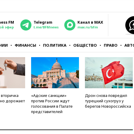
ness FM
Telegram
Канал в MAX
ой эфир
t.me/BFMnews
max.ru/bfm
НИИ
ФИНАНСЫ
ПОЛИТИКА
ОБЩЕСТВО
ПРАВО
АВТ
 вторичка
«Адские санкции»
Дрон снова повредил
но дорожает
против России ждут
турецкий сухогруз у
голосования в Палате
берегов Новороссийска
представителей