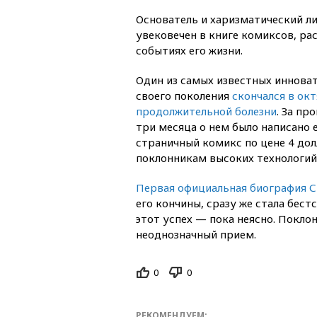
Основатель и харизматический л
увековечен в книге комиксов, р
событиях его жизни.
Один из самых известных иннова
своего поколения
скончался в окт
продолжительной болезни
. За п
три месяца о нем было написано е
страничный комикс по цене 4 дол
поклонникам высоких технологий
Первая официальная биография 
его кончины, сразу же стала бес
этот успех — пока неясно. Покло
неоднозначный прием.
0
0
РЕКОМЕНДУЕМ: