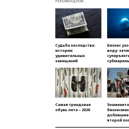
РЕКОМЕНДУЕМ:
Судьба наследства:
Бизнес ух
истории
воду: заче
удивительных
суперъяхт
завещаний
субмарин
Самая трендовая
Знаменито
обувь лета – 2026
бизнесмен
добившиес
второй по