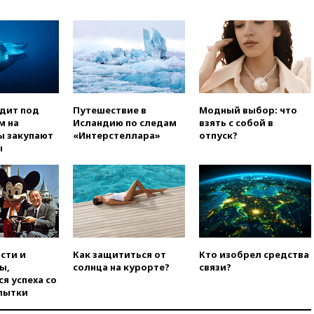
области
вчера, 21:56
The Atlantic: Маск
отказал Украине в
использовании Starlink для
атак вглубь РФ
вчера, 21:35
После пожара на
складе в Брянске возбудили
уголовное дело
одит под
Путешествие в
Модный выбор: что
м на
Исландию по следам
взять с собой в
вчера, 21:26
Лидеры сборной
ы закупают
«Интерстеллара»
отпуск?
РФ по гимнастике получили
ы
официальный отказ в визах от
Хорватии
вчера, 21:15
Пентагон
опубликовал 16 новых видео с
НЛО
вчера, 21:00
На границе
Украины с Польшей скопилось
сти и
Как защититься от
Кто изобрел средства
свыше 6,5 тысячи грузовиков
ы,
солнца на курорте?
связи?
я успеха со
вчера, 20:53
Швыдкой:
пытки
«Интервидение» точно
пройдет в 2026 году