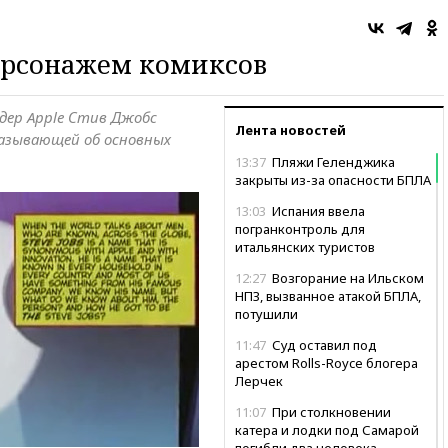
ерсонажем комиксов
дер Apple Стив Джобс
Лента новостей
сказывающей об основных
13:37
Пляжи Геленджика
закрыты из-за опасности БПЛА
13:03
Испания ввела
погранконтроль для
итальянских туристов
12:27
Возгорание на Ильском
НПЗ, вызванное атакой БПЛА,
потушили
11:47
Суд оставил под
арестом Rolls-Royce блогера
Лерчек
11:07
При столкновении
катера и лодки под Самарой