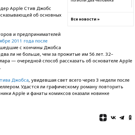
погибли два человека
идер Apple Стив Джобс
10:27
Движение по трассе
ассказывающей об основных
«Новороссия» восстановлено
Все новости »
09:55
Силы ПВО перехватили
за утро 85 БПЛА над
торов и предпринимателей
территорией РФ
ябре 2011 года после
09:25
Ильский НПЗ на Кубани
рошедшие с кончины Джобса
загорелся после падения
два ли не больше, чем за прожитые им 56 лет. 32–
обломков дрона
лара — очередной способ рассказать об основателе Apple
08:57
Собянин сообщил о
.
девяти БПЛА, сбитых на
подлете к Москве
Стива Джобса
, увидевшая свет всего через 3 недели после
08:42
Силы ПВО сбили почти
тселлером. Удастся ли графическому роману повторить
400 БПЛА над российскими
нники Apple и фанаты комиксов оказали новинке
регионами
08:16
Лукашенко призвал
белорусов покупать избы в
селах
07:30
Нигерия стала
крупнейшим поставщиком