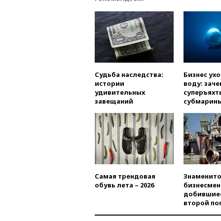
Судьба наследства:
Бизнес ух
истории
воду: заче
удивительных
суперъяхт
завещаний
субмарин
Самая трендовая
Знаменито
обувь лета – 2026
бизнесмен
добившиес
второй по