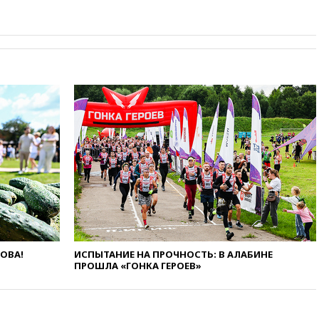
вчера, 23:35
Лукашенко
объяснил экономическую
выгоду безвизового режима с
ЕС
вчера, 22:59
На башню
ресторана «Армения» в
Москве вернут утраченную
скульптуру балерины
вчера, 22:45
Литовец
протаранил погранпункт при
попытке попасть в Россию
вчера, 22:28
Бессент
анонсировал скорое
соглашение о прекращении
огня США и Ирана
вчера, 22:15
Три человека
получили ножевые ранения
ЛОВА!
ИСПЫТАНИЕ НА ПРОЧНОСТЬ: В АЛАБИНЕ
при нападении в Чехии
ПРОШЛА «ГОНКА ГЕРОЕВ»
вчера, 22:00
Путин поручил
выделить средства на новые
РЛС для Белгородской