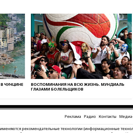
вчера, 20:45
ПВО за день
сбила еще 75 украинских
беспилотников над Россией
вчера, 20:35
Велосипедист
погиб при атаке FPV-дрона в
Белгородской области
вчера, 20:30
Лидию Невзорову
заочно арестовали по делу о
финансировании
экстремизма
вчера, 20:20
Суд США
постановил остановить
строительство бального зала в
В ЧУНЦИНЕ
ВОСПОМИНАНИЯ НА ВСЮ ЖИЗНЬ. МУНДИАЛЬ
Белом доме
ГЛАЗАМИ БОЛЕЛЬЩИКОВ
вчера, 20:15
Сенат США
одобрил ужесточение
санкций против России и
Ирана
Реклама
Радио
Контакты
Медиа-
вчера, 20:00
СК возбудил дело
против журналистки Катерины
рименяются рекомендательные технологии (информационные техно
Гордеевой о фейках о ВС