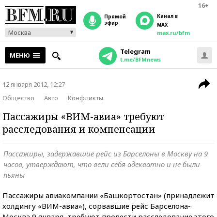
16+
Канал в
прямой
эфир
MAX
Москва
max.ru/bfm
Telegram
МЕНЮ
t.me/BFMnews
12 января 2012, 12:27
Общество
Авто
Конфликты
Пассажиры «ВИМ-авиа» требуют
расследования и компенсации
Пассажиры, задержавшие рейс из Барселоны в Москву на 9
часов, утверждают, что вели себя адекватно и не были
пьяны
Пассажиры авиакомпании «Башкортостан» (принадлежит
холдингу «ВИМ-авиа»), сорвавшие рейс Барселона-
Москва 9 января, требуют провести расследование этого