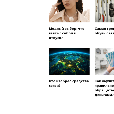
Модный выбор: что
Самая тре
взять с собой в
обувь лета
отпуск?
Кто изобрел средства
Как научи
связи?
правильно
обращатьс
деньгами?