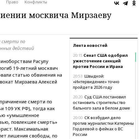
Право
Конфликты
биении москвича Мирзаеву
 смерти по
Лента новостей
нных действий
20:15
Сенат США одобрил
иноборствам Расулу
ужесточение санкций
против России и Ирана
погиб 19-летний москвич
вали статью обвинения на
20:53
Швыдкой:
двокат Мирзаева Алексей
«Интервидение» точно
пройдет в 2026 году
20:20
Суд США постановил
«причинение смерти по
остановить строительство
и 109 УК РФ), тогда как
бального зала в Белом доме
тью «умышленное
20:00
СК возбудил дело
вью, повлекшее смерть»
против журналистки Катерины
 юрист. Максимальная
Гордеевой о фейках о ВС
России
лет лишения свободы, по