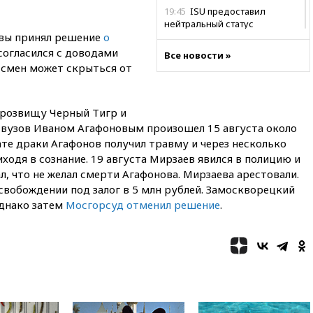
19:45
ISU предоставил
нейтральный статус
квы принял решение
о
фигуристкам Валиевой и
Трусовой
согласился с доводами
Все новости »
тсмен может скрыться от
19:35
Зеленский впервые
совершил официальный визит
в Сербию
розвищу Черный Тигр и
19:19
Россиянка погибла во
 вузов Иваном Агафоновым произошел 15 августа около
Французских Альпах
тате драки Агафонов получил травму и через несколько
19:00
Открытое горение на
риходя в сознание. 19 августа Мирзаев явился в полицию и
складе в Брянске
ал, что не желал смерти Агафонова. Мирзаева арестовали.
ликвидировано
свобождении под залог в 5 млн рублей. Замоскворецкий
18:55
Минобороны отчиталось
однако затем
Мосгорсуд отменил решение
.
об ударах по двум украинским
сухогрузам в Черном море
18:47
Школьники из РФ стали
абсолютными чемпионами на
олимпиаде по ИИ
18:39
Два человека погибли в
результате удара ВСУ по