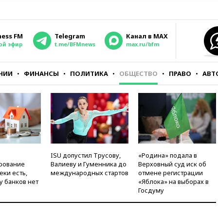
ness FM
Telegram
Канал в MAX
ой эфир
t.me/BFMnews
max.ru/bfm
НИИ
ФИНАНСЫ
ПОЛИТИКА
ОБЩЕСТВО
ПРАВО
АВТ
ISU допустил Трусову,
«Родина» подала в
рование
Валиеву и Гуменника до
Верховный суд иск об
еки есть,
международных стартов
отмене регистрации
у банков нет
«Яблока» на выборах в
Госдуму