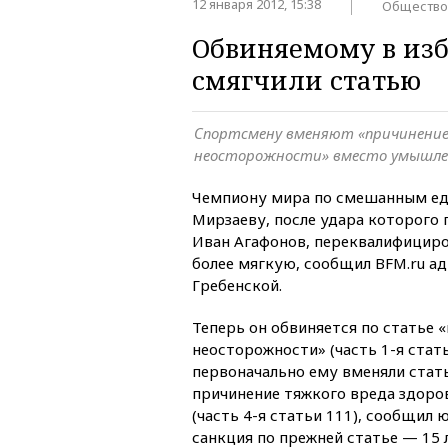
12 января 2012, 15:38
Общество
Обвиняемому в из
смягчили статью
Спортсмену вменяют «причинение
неосторожности» вместо умышле
Чемпиону мира по смешанным ед
Мирзаеву, после удара которого 
Иван Агафонов, переквалифициро
более мягкую, сообщил BFM.ru а
Гребенской.
Теперь он обвиняется по статье 
неосторожности» (часть 1-я стать
первоначально ему вменяли ста
причинение тяжкого вреда здоро
(часть 4-я статьи 111), сообщил
санкция по прежней статье — 15 