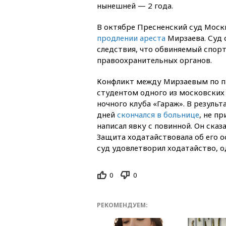
нынешней — 2 года.
В октябре Пресненский суд Мос
продлении ареста
Мирзаева. Суд 
следствия, что обвиняемый спор
правоохранительных органов.
Конфликт между Мирзаевым по п
студентом одного из московских
ночного клуба «Гараж». В резуль
дней
скончался в больнице
, не п
написал явку с повинной. Он сказ
Защита ходатайствовала об его о
суд удовлетворил ходатайство, 
0
0
РЕКОМЕНДУЕМ: