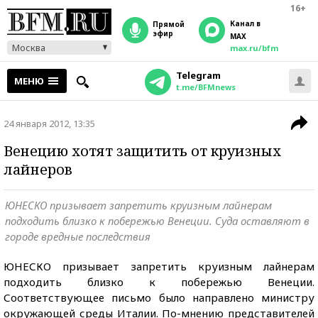
16+
Канал в
прямой
эфир
MAX
Москва
max.ru/bfm
Telegram
МЕНЮ
t.me/BFMnews
24 января 2012, 13:35
Венецию хотят защитить от круизных
лайнеров
ЮНЕСКО призывает запретить круизным лайнерам
подходить близко к побережью Венеции. Суда оставляют в
городе вредные последствия
ЮНЕСКО призывает запретить круизным лайнерам
подходить близко к побережью Венеции.
Соответствующее письмо было направлено министру
окружающей среды Италии. По-мнению представителей