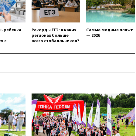
Журавлеву
16:35
Мельникова и еще
шесть гимнастов сборной
России не получили визы на
ЧЕ
ть ребенка
Рекорды ЕГЭ: в каких
Самые модные пляжи
регионах больше
— 2026
16:16
Движение по
я с
всего стобалльников?
Крымскому мосту
перекрывали второй раз за
день
16:00
Создатели пирамиды
АФК «Наследие» получили от
шести до 12 лет колонии
15:45
Верховный суд 10
августа рассмотрит иск о
снятии «Яблока» с выборов
15:35
Четыре человека
пострадали при пожаре на
складе с красками в Брянске
15:15
«Аэрофлот» с 1 октября
возобновит ежедневные