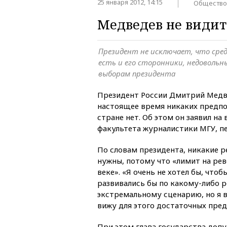
25 января 2012, 14:15
Общество
Медведев не види
Президент не исключает, что сре
есть и его сторонники, недоволь
выборам президента
Президент России Дмитрий Медве
настоящее время никаких предпо
стране нет. Об этом он заявил на
факультета журналистики МГУ, п
По словам президента, никакие 
нужны, потому что «лимит на ре
веке». «Я очень не хотел бы, что
развивались бы по какому-либо 
экстремальному сценарию, но я в
вижу для этого достаточных пред
При этом глава государства допу