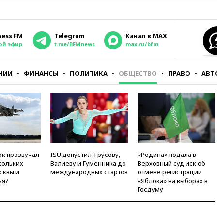
ness FM
Telegram
Канал в MAX
ой эфир
t.me/BFMnews
max.ru/bfm
НИИ
ФИНАНСЫ
ПОЛИТИКА
ОБЩЕСТВО
ПРАВО
АВТ
ок прозвучал
ISU допустил Трусову,
«Родина» подала в
кольких
Валиеву и Гуменника до
Верховный суд иск об
сквы и
международных стартов
отмене регистрации
ья?
«Яблока» на выборах в
Госдуму