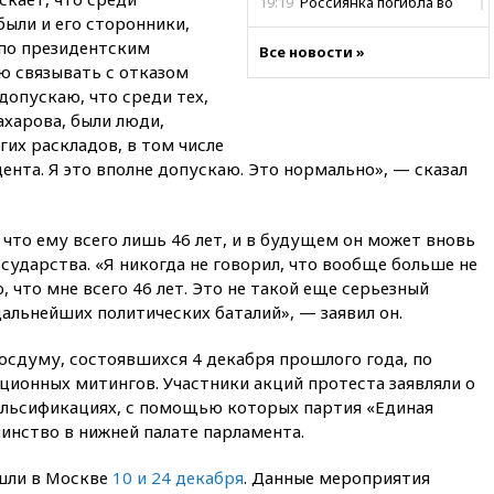
19:19
Россиянка погибла во
ыли и его сторонники,
Французских Альпах
по президентским
Все новости »
19:00
Открытое горение на
ю связывать с отказом
складе в Брянске
 допускаю, что среди тех,
ликвидировано
ахарова, были люди,
18:55
Минобороны отчиталось
гих раскладов, в том числе
об ударах по двум украинским
ента. Я это вполне допускаю. Это нормально», — сказал
сухогрузам в Черном море
18:47
Школьники из РФ стали
абсолютными чемпионами на
 что ему всего лишь 46 лет, и в будущем он может вновь
олимпиаде по ИИ
осударства. «Я никогда не говорил, что вообще больше не
18:39
Два человека погибли в
 что мне всего 46 лет. Это не такой еще серьезный
результате удара ВСУ по
дальнейших политических баталий», — заявил он.
многоэтажке в Керчи
18:25
Беспилотник атаковал
осдуму, состоявшихся 4 декабря прошлого года, по
турецкий сухогруз у
ционных митингов. Участники акций протеста заявляли о
побережья Новороссийска
альсификациях, с помощью которых партия «Единая
18:18
Товарооборот Китая и
инство в нижней палате парламента.
России вырос в этом году
более чем на четверть
шли в Москве
10 и 24 декабря
. Данные мероприятия