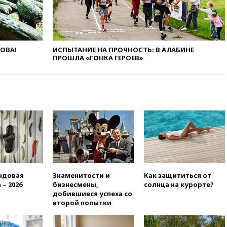
рейсы в Абу-Даби
14:52
Турция, Саудовская
Аравия и Пакистан
объединились в военный
альянс
ЛОВА!
ИСПЫТАНИЕ НА ПРОЧНОСТЬ: В АЛАБИНЕ
ПРОШЛА «ГОНКА ГЕРОЕВ»
14:39
Экс-издатель Popcorn
Books получил условный срок
по делу о пропаганде ЛГБТ
14:34
Минпромторг не
намерен сокращать перечень
товаров для параллельного
импорта
14:14
Роспотребнадзор
одобрил открытие сезона на
105 пляжах в Анапе
14:09
Глава Тувы включил
ндовая
Знаменитости и
Как защититься от
сенатора Нарусову в список
 – 2026
бизнесмены,
солнца на курорте?
кандидатов в Совфед
добившиеся успеха со
второй попытки
13:57
Wildberries запустит
программу по открытию
партнерских хабов