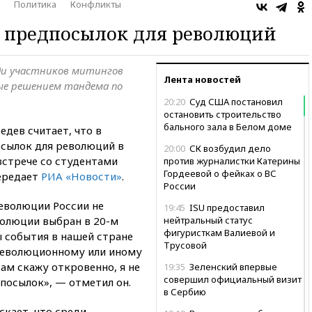
Политика
Конфликты
т предпосылок для революций
ди участников митингов
Лента новостей
ные решением тандема по
20:20
Суд США постановил
остановить строительство
бального зала в Белом доме
дев считает, что в
сылок для революций в
20:00
СК возбудил дело
 встрече со студентами
против журналистки Катерины
Гордеевой о фейках о ВС
ередает
РИА «Новости»
.
России
революции России не
19:45
ISU предоставил
волюции выбран в 20-м
нейтральный статус
фигуристкам Валиевой и
бы события в нашей стране
Трусовой
революционному или иному
ам скажу откровенно, я не
19:35
Зеленский впервые
совершил официальный визит
посылок», — отметил он.
в Сербию
скает, что среди