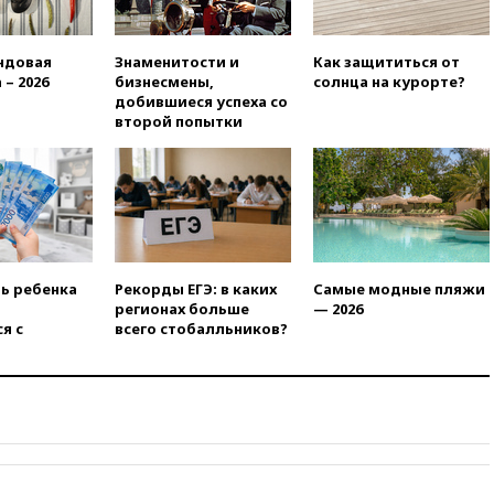
вчера, 21:35
«Аэрофлот»
отменяет часть рейсов в Сочи
ндовая
Знаменитости и
Как защититься от
и Геленджик
 – 2026
бизнесмены,
солнца на курорте?
вчера, 21:25
Руслан Терновой
добившиеся успеха со
выиграл золото чемпионата
второй попытки
Европы в прыжках с 10-
метровой вышки
вчера, 21:10
РФ не получала
обращений о прекращении
концессии строительства ж/д
в Армении
вчера, 21:00
В России вновь
ть ребенка
Рекорды ЕГЭ: в каких
Самые модные пляжи
обсуждают эксперимент по
регионах больше
— 2026
онлайн-продаже алкоголя
я с
всего стобалльников?
вчера, 20:45
Матвиенко:
россиянам могут
рекомендовать не посещать
Армению
вчера, 20:35
ПВО за день
сбила еще 281 украинский
беспилотник над Россией