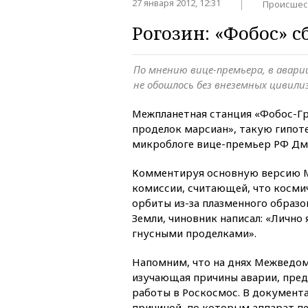
27 января 2012, 12:31
Происшес
Рогозин: «Фобос» 
По мнению вице-премьера, в авар
не обошлось без внеземных цивили
Межпланетная станция «Фобос-Гру
проделок марсиан», такую гипоте
микроблоге вице-премьер РФ Дм
Комментируя основную версию 
комиссии, считающей, что космич
орбиты из-за плазменного образо
Земли, чиновник написал: «Лично
гнусными проделками».
Напомним, что на днях Межведом
изучающая причины аварии, пред
работы в Роскосмос. В документа
причиной, по которым аппарат пе