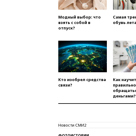
Модный выбор: что
Самая тре
взять с собой в
обувь лета
отпуск?
Кто изобрел средства
Как научи
связи?
правильно
обращатьс
деньгами?
Новости СМИ2
ФОТОИСТОРИИ