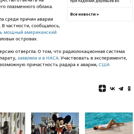
при падении деревьев во
го плазменного облака.
время урагана
Все новости »
вчера, 22:55
В Москве в
ла среди причин аварии
пятницу ожидаются ливни
 В частности, сообщалось,
вчера, 22:35
Винисиус
ть мощный американский
продлил контракт с «Реалом»
ловых островах.
до 2032 года
вчера, 22:28
Отказаться от
ерсию отвергла. О том, что радиолокационная система
российского гражданства
парату,
заявляли и в НАСА
. Участвовать в эксперименте,
станет значительно дороже
возможную причастность радара к аварии,
США
вчера, 22:20
Путин назвал 76-ю
гвардейскую десантно-
штурмовую дивизию
легендарной
вчера, 22:15
Путин заслушал
доклад о ситуации на
добропольском направлении
вчера, 21:58
Генпрокуратура
признала нежелательным в
РФ американский Human
Rights Foundation