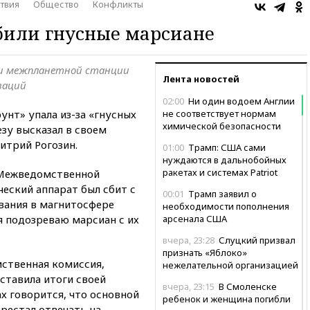
твия
Общество
Конфликты
сбили гнусные марсиане
ии межпланетной станции
Лента новостей
заций
02:00
Ни один водоем Англии
нт» упала из-за «гнусных
не соответствует нормам
химической безопасности
зу высказал в своем
итрий Рогозин.
01:00
Трамп: США сами
нуждаются в дальнобойных
ракетах и системах Patriot
Межведомственной
еский аппарат был сбит с
00:01
Трамп заявил о
вания в магнитосфере
необходимости пополнения
 я подозреваю марсиан с их
арсенала США
вчера, 23:28
Слуцкий призвал
признать «Яблоко»
ственная комиссия,
нежелательной организацией
ставила итоги своей
вчера, 23:15
В Смоленске
х говорится, что основной
ребенок и женщина погибли
рестал отвечать на