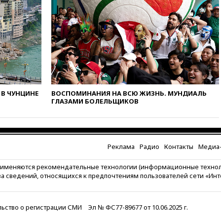
пострадали при атаках ВСУ на
Белгородскую область
вчера, 18:00
Совет мира
выбрал подрядчика для
строительства военной базы в
Газе
вчера, 17:50
Миронов призвал
снять «Яблоко» с выборов в
Госдуму
В ЧУНЦИНЕ
ВОСПОМИНАНИЯ НА ВСЮ ЖИЗНЬ. МУНДИАЛЬ
ГЛАЗАМИ БОЛЕЛЬЩИКОВ
вчера, 17:45
Правительство
получит «золотую акцию» в
управлении аэропортом
Шереметьево
вчера, 17:35
Шесть человек
Реклама
Радио
Контакты
Медиа-
пострадали при ударе ВСУ по
автобусу в Запорожской
рименяются рекомендательные технологии (информационные техно
области
за сведений, относящихся к предпочтениям пользователей сети «Ин
вчера, 17:25
В аэропортах
Сочи и Геленджика сняты
ограничения
ьство о регистрации СМИ
Эл № ФС77-89677 от 10.06.2025 г.