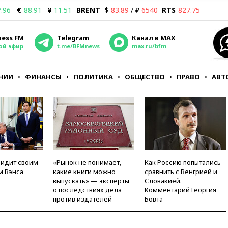
.96
€
88.91
¥
11.51
BRENT
$
83.89
/ ₽
6540
RTS
827.75
ness FM
Telegram
Канал в MAX
ой эфир
t.me/BFMnews
max.ru/bfm
НИИ
ФИНАНСЫ
ПОЛИТИКА
ОБЩЕСТВО
ПРАВО
АВТ
видит своим
«Рынок не понимает,
Как Россию попытались
м Вэнса
какие книги можно
сравнить с Венгрией и
выпускать» — эксперты
Словакией.
о последствиях дела
Комментарий Георгия
против издателей
Бовта