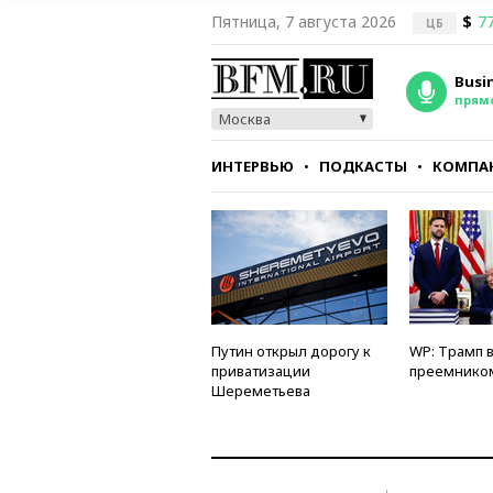
Пятница, 7 августа 2026
$
77
ЦБ
Busi
прям
Москва
ИНТЕРВЬЮ
ПОДКАСТЫ
КОМПА
СТИЛЬ
ТЕСТЫ
Путин открыл дорогу к
WP: Трамп 
приватизации
преемнико
Шереметьева