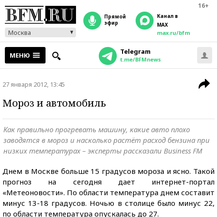
16+
Канал в
прямой
эфир
MAX
Москва
max.ru/bfm
Telegram
МЕНЮ
t.me/BFMnews
27 января 2012, 13:45
Мороз и автомобиль
Как правильно прогревать машину, какие авто плохо
заводятся в мороз и насколько растёт расход бензина при
низких температурах – эксперты рассказали Business FM
Днем в Москве больше 15 градусов мороза и ясно. Такой
прогноз на сегодня дает интернет-портал
«Метеоновости». По области температура днем составит
минус 13-18 градусов. Ночью в столице было минус 22,
по области температура опускалась до 27.