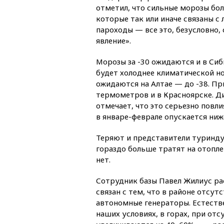
отметил, что сильные морозы бо
которые так или иначе связаны с
пароходы — все это, безусловно,
явление».
Морозы за -30 ожидаются и в Сиб
будет холоднее климатической н
ожидаются на Алтае — до -38. Пр
термометров и в Красноярске. Д
отмечает, что это серьезно повли
в январе-феврале опускается ниж
Теряют и представители туриндус
гораздо больше тратят на отопл
нет.
Сотрудник базы Павел Жилиус ра
связан с тем, что в районе отсут
автономные генераторы. Естестве
наших условиях, в горах, при от