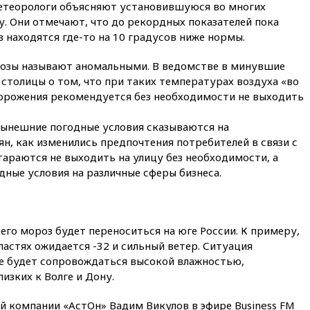
станет значительно дороже
етеорологи объясняют установившуюся во многих
. Они отмечают, что до рекордных показателей пока
вчера, 22:20
Путин назвал 76-ю
 находятся где-то на 10 градусов ниже нормы.
гвардейскую десантно-
штурмовую дивизию
легендарной
розы называют аномальными. В ведомстве в минувшие
столицы о том, что при таких температурах воздуха «во
вчера, 22:15
Путин заслушал
орожения рекомендуется без необходимости не выходить
доклад о ситуации на
добропольском направлении
 нынешние погодные условия сказываются на
вчера, 21:58
Генпрокуратура
н, как изменились предпочтения потребителей в связи с
признала нежелательным в
РФ американский Human
тараются не выходить на улицу без необходимости, а
Rights Foundation
дные условия на различные сферы бизнеса.
вчера, 21:35
«Аэрофлот»
отменяет часть рейсов в Сочи
и Геленджик
его мороз будет переноситься на юге России. К примеру,
вчера, 21:25
Руслан Терновой
ластях ожидается -32 и сильный ветер. Ситуация
выиграл золото чемпионата
ие будет сопровождаться высокой влажностью,
Европы в прыжках с 10-
метровой вышки
изких к Волге и Дону.
вчера, 21:10
РФ не получала
й компании «АстОн» Вадим Викулов в эфире Business FM
обращений о прекращении