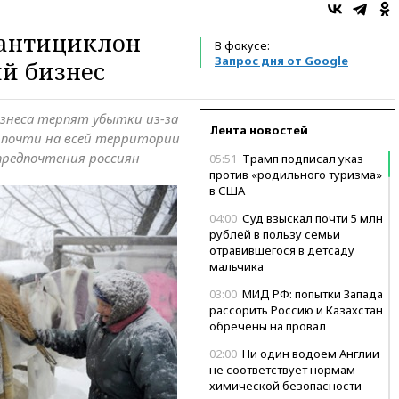
антициклон
В фокусе:
Запрос дня от Google
й бизнес
знеса терпят убытки из-за
Лента новостей
 почти на всей территории
 предпочтения россиян
05:51
Трамп подписал указ
против «родильного туризма»
в США
04:00
Суд взыскал почти 5 млн
рублей в пользу семьи
отравившегося в детсаду
мальчика
03:00
МИД РФ: попытки Запада
рассорить Россию и Казахстан
обречены на провал
02:00
Ни один водоем Англии
не соответствует нормам
химической безопасности