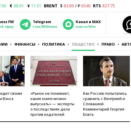
.96
€
88.91
¥
11.51
BRENT
$
83.89
/ ₽
6540
RTS
827.75
ness FM
Telegram
Канал в MAX
ой эфир
t.me/BFMnews
max.ru/bfm
НИИ
ФИНАНСЫ
ПОЛИТИКА
ОБЩЕСТВО
ПРАВО
АВТ
видит своим
«Рынок не понимает,
Как Россию попытались
м Вэнса
какие книги можно
сравнить с Венгрией и
выпускать» — эксперты
Словакией.
о последствиях дела
Комментарий Георгия
против издателей
Бовта