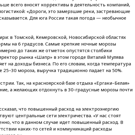
льше всего вносят коррективы в деятельность компаний,
концессии строительства ж/д
в Армении
 логистикой: «Дороги, это замерзшие реки, застревающие
 сказывается. Для юга России такая погода — необычное
вчера, 21:00
В России вновь
обсуждают эксперимент по
онлайн-продаже алкоголя
ири: в Томской, Кемеровской, Новосибирской областях
вчера, 20:45
Матвиенко:
ормы на 6 градусов. Самые крепкие ночные морозы
россиянам могут
имерно до таких же отметок опустятся столбики
рекомендовать не посещать
Армению
иректор рынка «Шапр» в этом городе Виталий Мулява
яет на доходы бизнеса. По его словам, когда температура
вчера, 20:35
ПВО за день
е 25–30 мороза, выручка традиционно падает на 50%.
сбила еще 281 украинский
беспилотник над Россией
трии. Так, на красноярской базе отдыха «Ергаки–Белая»
вчера, 20:27
Ямпольская
ение, а желающих отдохнуть в 30-градусные морозы почти
призвала оптимизировать
олимпиады для поступления в
вузы
ссказал, что повышенный расход на электроэнергию
вчера, 20:15
Минтранс
ствуют центральные сети электричества. «У нас стоят
предложил оплачивать
защиту дорог от БПЛА из
нно, что в данном случае идет повышенный расход. В
средств на ремонт
сутствии каких-то сетей и коммуникаций расходы