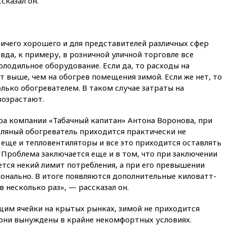
сказал он.
вчера, 20:00
Зеленский 8
августа посетит Сербию с
официальным визитом
вчера, 19:58
В Госдуму будет
ичего хорошего и для представителей различных сфер
внесен законопроект об
вда, к примеру, в розничной уличной торговле все
отмене ЕГЭ
холодильное оборудование. Если да, то расходы на
вчера, 19:50
Аэропорты Сочи и
т выше, чем на обогрев помещения зимой. Если же нет, то
Ярославля приостановили
олько обогревателем. В таком случае затраты на
работу
возрастают.
вчера, 19:35
WP: Трамп
призвал доноров-
ра компании «Табачный капитан» Антона Воронова, при
республиканцев поддержать
ляный обогреватель приходится практически не
Вэнса на выборах 2028 года
еще и тепловентиляторы и все это приходится оставлять
вчера, 19:20
Число ломбардов
. Проблема заключается еще и в том, что при заключении
в РФ превысило максимум
тся некий лимит потребления, а при его превышении
2022 года
онально. В итоге появляются дополнительные киловатт-
вчера, 19:15
Жуковский и
 несколько раз», — рассказал он.
аэропорт Геленджика
возобновили работу
им ячейки на крытых рынках, зимой не приходится
вчера, 19:00
Путин уточнил
 они вынуждены в крайне некомфортных условиях.
порядок присвоения воинских