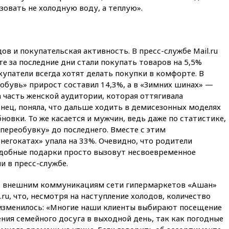
зовать не холодную воду, а теплую».
вчера, 17:45
Правительство
получит «золотую акцию» в
управлении аэропортом
Шереметьево
ов и покупательская активность. В пресс-службе Mail.ru
вчера, 17:35
Шесть человек
пострадали при ударе ВСУ по
те за последние дни стали покупать товаров на 5,5%
автобусу в Запорожской
купатели всегда хотят делать покупки в комфорте. В
области
 обувь» прирост составил 14,3%, а в «Зимних шинах» —
вчера, 17:25
В аэропортах
а часть женской аудитории, которая оттягивала
Сочи и Геленджика сняты
нец, поняла, что дальше ходить в демисезонных моделях
ограничения
новки. То же касается и мужчин, ведь даже по статистике,
переобувку» до последнего. Вместе с этим
вчера, 17:17
Власти РФ
помогут пострадавшему от
негокатах» упала на 33%. Очевидно, что родители
атак на склады Wildberries
одобные подарки просто вызовут несвоевременное
бизнесу
и в пресс-службе.
вчера, 16:55
Экс-директору
Popcorn Books запросили
по внешним коммуникациям сети гипермаркетов «Ашан»
четыре года условно
ru, что, несмотря на наступление холодов, количество
е изменилось: «Многие наши клиенты выбирают посещение
вчера, 16:46
ЦБ:
международные резервы
ния семейного досуга в выходной день, так как погодные
России снизились