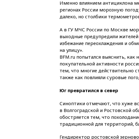
Именно влиянием антициклона м
регионах России морозную погоду
далеко, но столбики термометров
А в ГУ МЧС России по Москве мо
выходные предупредили жителей 
избежание переохлаждения и обм
на улицу».
BFM.ru попытался выяснить, как
покупательной активности россия
тем, что многие действительно с
также как повлияли суровые пого
Юг превратился в север
Синоптики отмечают, что хуже вс
в Волгоградской и Ростовской об
обостряется тем, что похолодан
традиционной для территорий, бл
Гендиректор ростовской зерново