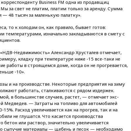
а корреспонденту Business FM одна из продавщиц
званий добровольцам
Мы за свет не платим, платим только за аренду. Сумма
вчера, 18:50
Euractiv: восток
 — 48 тысяч за маленькую палатку».
Финляндии приходит в упадок
без российских туристов
са, то к холодам он, как правило, бывает готов:
вчера, 18:35
В Жуковском и
ми температурами, изначально закладываются в смету с
аэропорту Геленджика
циентов.
введены ограничения
вчера, 18:21
Зюганов
 «НДВ-Недвижимость» Александр Хрусталев отмечает,
присоединился к критике
примеру, кладку при температуре ниже -15 все-таки не
«Яблока»
ие работы в строящемся доме, когда он не прогревается,
еньше -10».
вчера, 18:15
Четыре человека
пострадали при атаках ВСУ на
Белгородскую область
зы и на производстве. Некоторые предприятия на зиму
должают работать, сталкиваются с рядом издержек.
вчера, 18:00
Совет мира
выбрал подрядчика для
ой, в большинстве случаев, растет, — отмечает экс-
строительства военной базы в
ей Медведев. — Затраты на топливо для автомобилей
Газе
-15%. Расход увеличивается как на прогрев, так и на
били не глушатся. Что касается производства
вчера, 17:50
Миронов призвал
снять «Яблоко» с выборов в
о бетон или раствор, значительно увеличивается
Госдуму
то сыпучие материалы — щебень и песок — необходимо