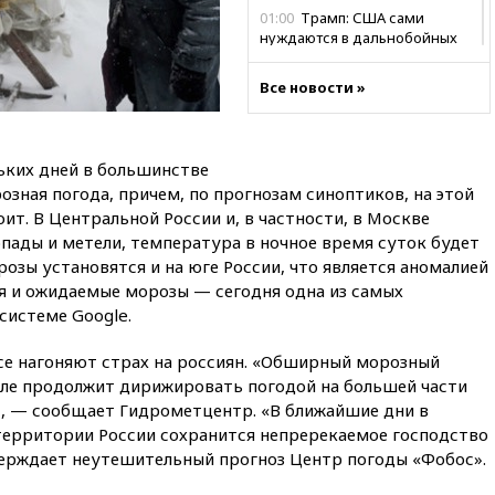
01:00
Трамп: США сами
нуждаются в дальнобойных
ракетах и системах Patriot
Все новости »
00:01
Трамп заявил о
необходимости пополнения
арсенала США
вчера, 23:28
Слуцкий призвал
ьких дней в большинстве
признать «Яблоко»
озная погода, причем, по прогнозам синоптиков, на этой
нежелательной организацией
ит. В Центральной России и, в частности, в Москве
вчера, 23:15
В Смоленске
пады и метели, температура в ночное время суток будет
ребенок и женщина погибли
розы установятся и на юге России, что является аномалией
при падении деревьев во
ся и ожидаемые морозы — сегодня одна из самых
время урагана
системе Google.
вчера, 22:55
В Москве в
пятницу ожидаются ливни
е нагоняют страх на россиян. «Обширный морозный
ле продолжит дирижировать погодой на большей части
вчера, 22:35
Винисиус
продлил контракт с «Реалом»
, — сообщает Гидрометцентр. «В ближайшие дни в
до 2032 года
 территории России сохранится непререкаемое господство
ерждает неутешительный прогноз Центр погоды «Фобос».
вчера, 22:28
Отказаться от
российского гражданства