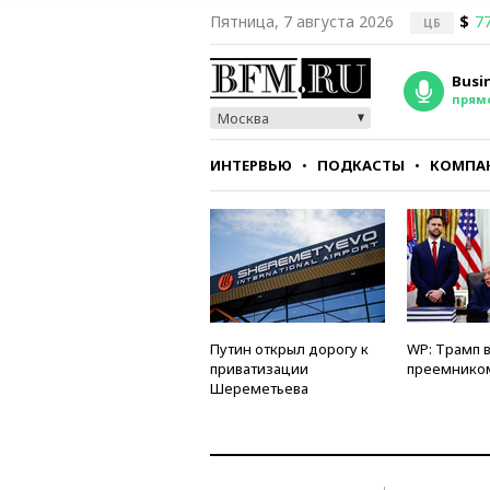
Пятница, 7 августа 2026
$
77
ЦБ
Busi
прям
Москва
ИНТЕРВЬЮ
ПОДКАСТЫ
КОМПА
СТИЛЬ
ТЕСТЫ
Путин открыл дорогу к
WP: Трамп 
приватизации
преемнико
Шереметьева