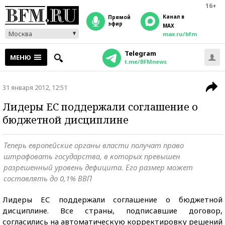
16+
Канал в
прямой
эфир
MAX
Москва
max.ru/bfm
Telegram
МЕНЮ
t.me/BFMnews
31 января 2012, 12:51
Лидеры ЕС поддержали соглашение о
бюджетной дисциплине
Теперь европейские органы власти получат право
штрафовать государства, в которых превышен
разрешенный уровень дефицита. Его размер может
составлять до 0,1% ВВП
Лидеры ЕС поддержали соглашение о бюджетной
дисциплине. Все страны, подписавшие договор,
согласились на автоматическую корректировку решений