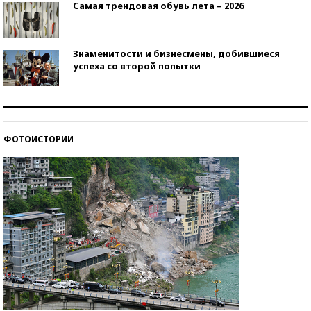
Самая трендовая обувь лета – 2026
Знаменитости и бизнесмены, добившиеся
успеха со второй попытки
Как защититься от солнца на курорте?
ФОТОИСТОРИИ
Кто изобрел средства связи?