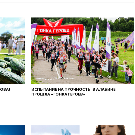
при нападении в Чехии
вчера, 22:00
Путин поручил
выделить средства на новые
РЛС для Белгородской
области
вчера, 21:56
The Atlantic: Маск
отказал Украине в
использовании Starlink для
атак вглубь РФ
вчера, 21:35
После пожара на
складе в Брянске возбудили
уголовное дело
вчера, 21:26
Лидеры сборной
ЛОВА!
ИСПЫТАНИЕ НА ПРОЧНОСТЬ: В АЛАБИНЕ
РФ по гимнастике получили
ПРОШЛА «ГОНКА ГЕРОЕВ»
официальный отказ в визах от
Хорватии
вчера, 21:15
Пентагон
опубликовал 16 новых видео с
НЛО
вчера, 21:00
На границе