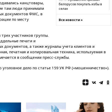
одавались канцтовары,
белорусов покупать избы в
ие там люди принимали
селах
ных документов ФМС, в
07:30
Нигерия стала
рации по месту
Все новости »
крупнейшим поставщиком
авиатоплива в Европу
06:30
США и Колумбия
 трех участников группы.
обсуждают координацию
ддельные печати и
усилий против наркотрафика
 документов, а также журналы учета клиентов и
05:30
ВМС Испании усилили
ая, печатная и копировальная техника, используемая в
присутствие в Сеуте на фоне
мечается в сообщении пресс-службы.
миграционного кризиса
03:30
В Минстрое сравнили
уголовное дело по статье 159 УК РФ («мошенничество»).
качество жилья в Нью-Йорке и
России
02:30
Трамп попросил
отпустить его с круглого стола
в Госдепе, чтобы «вести
войну»
01:35
Мигрант погиб при
попытке попасть из Марокко в