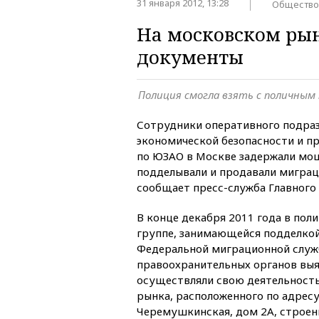
31 января 2012, 13:28
Общество
На московском ры
документы
Полиция смогла взять с поличным
Сотрудники оперативного подраз
экономической безопасности и п
по ЮЗАО в Москве задержали мо
подделывали и продавали мигра
сообщает пресс-служба Главного
В конце декабря 2011 года в пол
группе, занимающейся подделко
Федеральной миграционной служ
правоохранительных органов выя
осуществляли свою деятельность
рынка, расположенного по адрес
Черемушкинская, дом 2А, строени