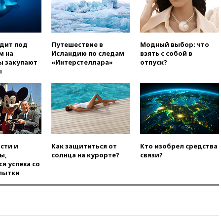
Сеуту на параплане
00:30
FT: ЕС не готов принять в
блок Украину из-за уровня
коррупции
одит под
Путешествие в
Модный выбор: что
вчера, 23:35
Лукашенко
м на
Исландию по следам
взять с собой в
объяснил экономическую
ы закупают
«Интерстеллара»
отпуск?
выгоду безвизового режима с
ы
ЕС
вчера, 22:59
На башню
ресторана «Армения» в
Москве вернут утраченную
скульптуру балерины
вчера, 22:45
Литовец
протаранил погранпункт при
сти и
Как защититься от
Кто изобрел средства
попытке попасть в Россию
ы,
солнца на курорте?
связи?
я успеха со
вчера, 22:28
Бессент
пытки
анонсировал скорое
соглашение о прекращении
огня США и Ирана
вчера, 22:15
Три человека
получили ножевые ранения