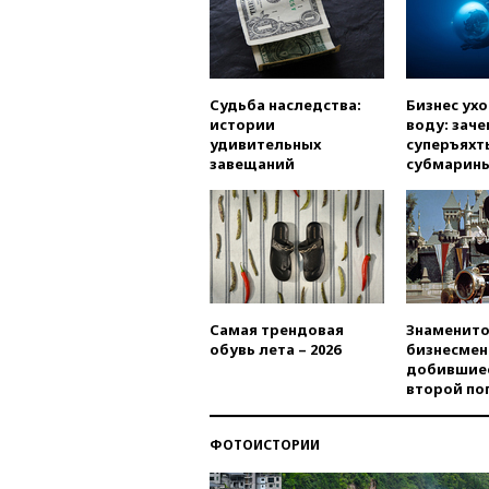
Судьба наследства:
Бизнес ух
истории
воду: заче
удивительных
суперъяхт
завещаний
субмарин
Самая трендовая
Знаменито
обувь лета – 2026
бизнесмен
добившиес
второй по
ФОТОИСТОРИИ