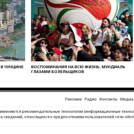
санкций против России и
Ирана
вчера, 20:00
СК возбудил дело
против журналистки Катерины
Гордеевой о фейках о ВС
России
вчера, 19:45
ISU предоставил
нейтральный статус
фигуристкам Валиевой и
Трусовой
В ЧУНЦИНЕ
ВОСПОМИНАНИЯ НА ВСЮ ЖИЗНЬ. МУНДИАЛЬ
вчера, 19:35
Зеленский
ГЛАЗАМИ БОЛЕЛЬЩИКОВ
впервые совершил
официальный визит в Сербию
вчера, 19:19
Россиянка
погибла во Французских
Реклама
Радио
Контакты
Медиа-
Альпах
вчера, 19:00
Открытое
рименяются рекомендательные технологии (информационные техно
горение на складе в Брянске
за сведений, относящихся к предпочтениям пользователей сети «Ин
ликвидировано
вчера, 18:55
Минобороны