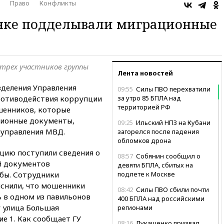
Право
Конфликты
нке подделывали миграционные
 трех участников группы
Лента новостей
деления Управления
09:55
Силы ПВО перехватили
ротиводействия коррупции
за утро 85 БПЛА над
территорией РФ
шенников, которые
ционные документы,
09:25
Ильский НПЗ на Кубани
 управления МВД.
загорелся после падения
обломков дрона
ицию поступили сведения о
08:57
Собянин сообщил о
й документов
девяти БПЛА, сбитых на
бы. Сотрудники
подлете к Москве
снили, что мошенники
08:42
Силы ПВО сбили почти
 в одном из павильонов
400 БПЛА над российскими
у улица Большая
регионами
е 1. Как сообщает ГУ
08:16
Лукашенко призвал