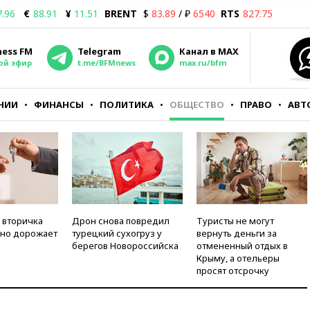
7.96
€
88.91
¥
11.51
BRENT
$
83.89
/ ₽
6540
RTS
827.75
ness FM
Telegram
Канал в MAX
ой эфир
t.me/BFMnews
max.ru/bfm
НИИ
ФИНАНСЫ
ПОЛИТИКА
ОБЩЕСТВО
ПРАВО
АВТ
 вторичка
Дрон снова повредил
Туристы не могут
но дорожает
турецкий сухогруз у
вернуть деньги за
берегов Новороссийска
отмененный отдых в
Крыму, а отельеры
просят отсрочку