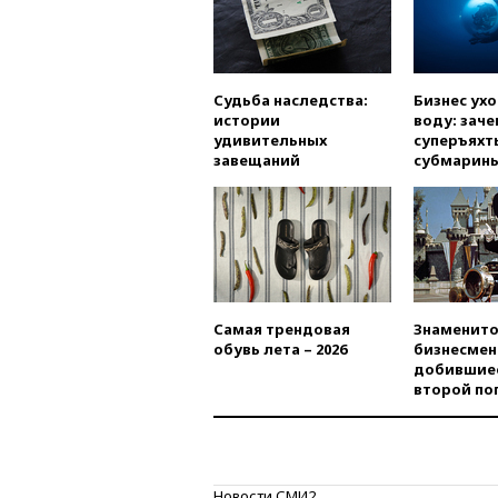
Судьба наследства:
Бизнес ух
истории
воду: заче
удивительных
суперъяхт
завещаний
субмарин
Самая трендовая
Знаменито
обувь лета – 2026
бизнесмен
добившиес
второй по
Новости СМИ2