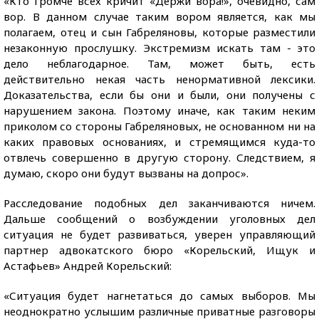
«Кто громче всех кричит «Держи вора!», очевидно, сам
вор. В данном случае таким вором является, как мы
полагаем, отец и сын Габреляновы, которые разместили
незаконную прослушку. Экстремизм искать там - это
дело неблагодарное. Там, может быть, есть
действительно некая часть ненормативной лексики.
Доказательства, если бы они и были, они получены с
нарушением закона. Поэтому иначе, как таким неким
приколом со стороны Габреляновых, не основанном ни на
каких правовых основаниях, и стремящимся куда-то
отвлечь совершенно в другую сторону. Следствием, я
думаю, скоро они будут вызваны на допрос».
Расследование подобных дел заканчиваются ничем.
Дальше сообщений о возбуждении уголовных дел
ситуация не будет развиваться, уверен управляющий
партнер адвокатского бюро «Корельский, Ищук и
Астафьев» Андрей Корельский:
«Ситуация будет нагнетаться до самых выборов. Мы
неоднократно услышим различные приватные разговоры