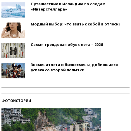
Путешествие в Исландию по следам
«Интерстеллара»
Модный выбор: что взять с собой в отпуск?
Самая трендовая обувь лета – 2026
Знаменитости и бизнесмены, добившиеся
успеха со второй попытки
Как защититься от солнца на курорте?
ФОТОИСТОРИИ
Кто изобрел средства связи?