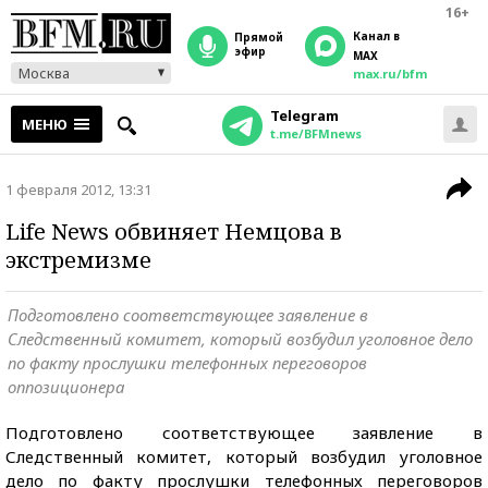
16+
Канал в
прямой
эфир
MAX
Москва
max.ru/bfm
Telegram
МЕНЮ
t.me/BFMnews
1 февраля 2012, 13:31
Life News обвиняет Немцова в
экстремизме
Подготовлено соответствующее заявление в
Следственный комитет, который возбудил уголовное дело
по факту прослушки телефонных переговоров
оппозиционера
Подготовлено соответствующее заявление в
Следственный комитет, который возбудил уголовное
дело по факту прослушки телефонных переговоров