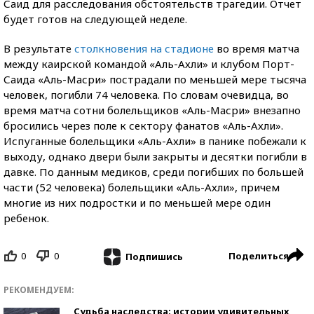
Саид для расследования обстоятельств трагедии. Отчет
будет готов на следующей неделе.
В результате
столкновения на стадионе
во время матча
между каирской командой «Аль-Ахли» и клубом Порт-
Саида «Аль-Масри» пострадали по меньшей мере тысяча
человек, погибли 74 человека. По словам очевидца, во
время матча сотни болельщиков «Аль-Масри» внезапно
бросились через поле к сектору фанатов «Аль-Ахли».
Испуганные болельщики «Аль-Ахли» в панике побежали к
выходу, однако двери были закрыты и десятки погибли в
давке. По данным медиков, среди погибших по большей
части (52 человека) болельщики «Аль-Ахли», причем
многие из них подростки и по меньшей мере один
ребенок.
0
0
Поделиться
Подпишись
РЕКОМЕНДУЕМ:
Судьба наследства: истории удивительных