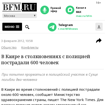
16+
Канал в
прямой
эфир
MAX
Москва
max.ru/bfm
Telegram
МЕНЮ
t.me/BFMnews
3 февраля 2012, 10:58
Общество
Конфликты
В Каире в столкновениях с полицией
пострадали 600 человек
При попытке прорваться в полицейский участок в Суэце
погибли два человека
В Каире во время столкновений с полицией пострадали
около 600 человек, сообщает Министерство
здравоохранения страны, пишет The New York Times. Для
разгона полиция использовала слезоточивый газ.