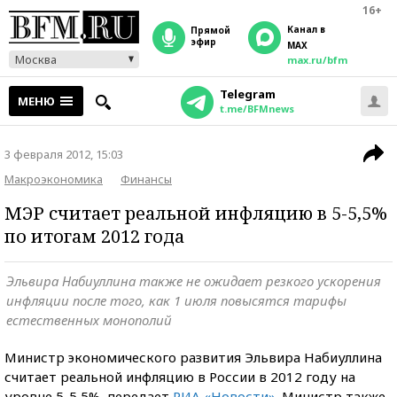
16+
Канал в
прямой
эфир
MAX
Москва
max.ru/bfm
Telegram
МЕНЮ
t.me/BFMnews
3 февраля 2012, 15:03
Макроэкономика
Финансы
МЭР считает реальной инфляцию в 5-5,5%
по итогам 2012 года
Эльвира Набиуллина также не ожидает резкого ускорения
инфляции после того, как 1 июля повысятся тарифы
естественных монополий
Министр экономического развития Эльвира Набиуллина
считает реальной инфляцию в России в 2012 году на
уровне 5-5,5%, передает
РИА «Новости»
. Министр также