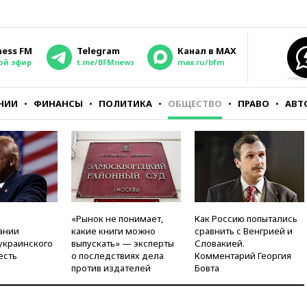
ness FM
Telegram
Канал в MAX
ой эфир
t.me/BFMnews
max.ru/bfm
НИИ
ФИНАНСЫ
ПОЛИТИКА
ОБЩЕСТВО
ПРАВО
АВТ
«Рынок не понимает,
Как Россию попытались
ании
какие книги можно
сравнить с Венгрией и
украинского
выпускать» — эксперты
Словакией.
есть
о последствиях дела
Комментарий Георгия
против издателей
Бовта