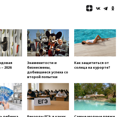
ума» из-за сообщений в СМИ
об истощении боеприпасов у
США
09:36
Исландия и Черногория
в 2028 году могут войти в
состав Евросоюза
09:18
Пашинян сообщил о
приверженности Армении
основополагающим
принципам ЕАЭС
09:06
Гендиректора
ндовая
Знаменитости и
Как защититься от
удмуртской «Ижавиа»
 – 2026
бизнесмены,
солнца на курорте?
попросили уволиться
добившиеся успеха со
второй попытки
08:51
Осужденный в России
американец Гилман
находится при смерти
08:22
В Екатеринбурге
атакован склад Wildberries
07:52
В Таиланде ученик
устроил стрельбу в школе:
ть ребенка
Рекорды ЕГЭ: в каких
Самые модные пляжи