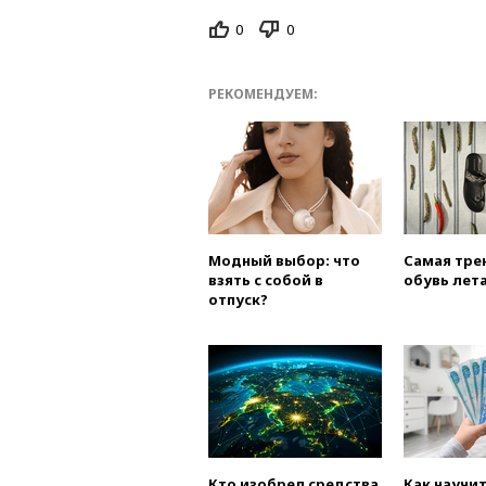
0
0
РЕКОМЕНДУЕМ:
Модный выбор: что
Самая тре
взять с собой в
обувь лета
отпуск?
Кто изобрел средства
Как научи