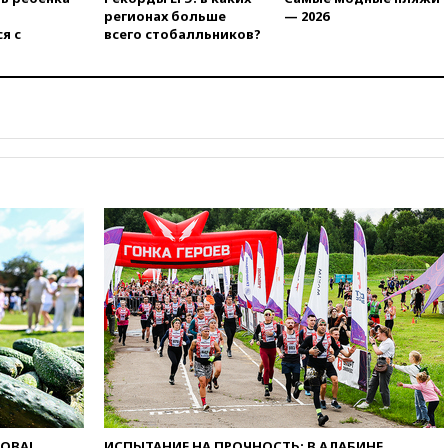
есть жертвы
регионах больше
— 2026
07:00
Лесной пожар в 30
я с
всего стобалльников?
километрах от Ванкувера
привел к эвакуации жителей
06:00
Суд обязал Meta
выплатить $567 млн по делу о
вреде психическому
здоровью детей
05:51
Трамп подписал указ
против «родильного туризма»
в США
04:00
Суд взыскал почти 5 млн
рублей в пользу семьи
отравившегося в детсаду
мальчика
03:00
МИД РФ: попытки Запада
рассорить Россию и Казахстан
обречены на провал
02:00
Ни один водоем Англии
не соответствует нормам
химической безопасности
ЛОВА!
ИСПЫТАНИЕ НА ПРОЧНОСТЬ: В АЛАБИНЕ