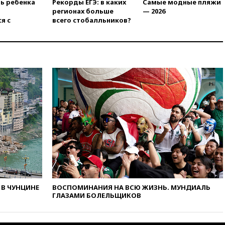
ть ребенка
Рекорды ЕГЭ: в каких
Самые модные пляжи
станет значительно дороже
регионах больше
— 2026
я с
всего стобалльников?
вчера, 22:20
Путин назвал 76-ю
гвардейскую десантно-
штурмовую дивизию
легендарной
вчера, 22:15
Путин заслушал
доклад о ситуации на
добропольском направлении
вчера, 21:58
Генпрокуратура
признала нежелательным в
РФ американский Human
Rights Foundation
вчера, 21:35
«Аэрофлот»
отменяет часть рейсов в Сочи
и Геленджик
вчера, 21:25
Руслан Терновой
выиграл золото чемпионата
В ЧУНЦИНЕ
ВОСПОМИНАНИЯ НА ВСЮ ЖИЗНЬ. МУНДИАЛЬ
Европы в прыжках с 10-
ГЛАЗАМИ БОЛЕЛЬЩИКОВ
метровой вышки
вчера, 21:10
РФ не получала