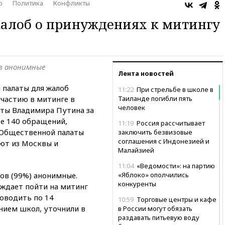
о
Политика
Конфликты
жалоб о принуждениях к митингу
в анонимные
Лента новостей
 палаты для жалоб
11:22
При стрельбе в школе в
частию в митинге в
Таиланде погибли пять
человек
ты Владимира Путина за
ее 140 обращений,
11:19
Россия рассчитывает
 Общественной палаты
заключить безвизовые
соглашения с Индонезией и
ают из Москвы и
Малайзией
11:04
«Ведомости»: на партию
ов (99%) анонимные.
«Яблоко» ополчились
конкуренты
ждает пойти на митинг
оводить по 14
10:59
Торговые центры и кафе
ием школ, уточнили в
в России могут обязать
раздавать питьевую воду