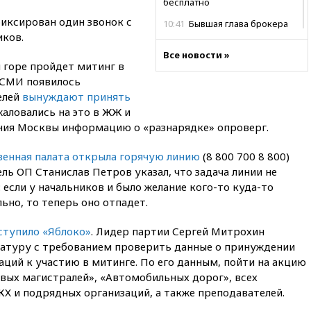
бесплатно
фиксирован один звонок с
10:41
Бывшая глава брокера
ков.
Mind Money Юлия Хандошко
признала свою вину
Все новости »
 горе пройдет митинг в
10:41
Пашинян: Армения
 СМИ появилось
понимает невозможность
одновременного членства в
елей
вынуждают принять
ЕС и ЕАЭС
жаловались на это в ЖЖ и
ния Москвы информацию о «разнарядке» опроверг.
10:21
ФСБ задержала более
20 сотрудников пунктов
обмена криптовалюты в
енная палата открыла горячую линию
(8 800 700 8 800)
«Москве-Сити»
ль ОП Станислав Петров указал, что задача линии не
 если у начальников и было желание кого-то куда-то
10:13
Минтранс предлагает
тратить средства дорожных
ьно, то теперь оно отпадет.
фондов на защиту трасс от
БПЛА
ступило «Яблоко»
. Лидер партии Сергей Митрохин
атуру с требованием проверить данные о принуждении
09:56
Хакеры нашли
документы об ударах ВСУ по
ций к участию в митинге. По его данным, пойти на акцию
нефтяным терминалам в
вых магистралей», «Автомобильных дорог», всех
России
Х и подрядных организаций, а также преподавателей.
09:49
WSJ: Трамп «сходит с