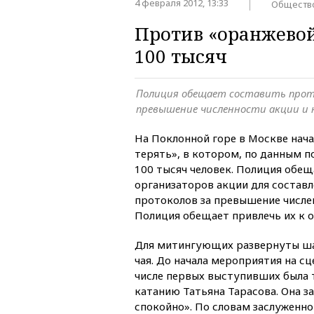
4 февраля 2012, 13:33
Обществ
Против «оранжево
100 тысяч
Полиция обещает составить прот
превышение численности акции и 
На Поклонной горе в Москве нача
терять», в котором, по данным п
100 тысяч человек. Полиция обещ
организаторов акции для состав
протоколов за превышение числе
Полиция обещает привлечь их к 
Для митингующих развернуты ша
чая. До начала мероприятия на сц
числе первых выступивших была 
катанию Татьяна Тарасова. Она за
спокойно». По словам заслуженно