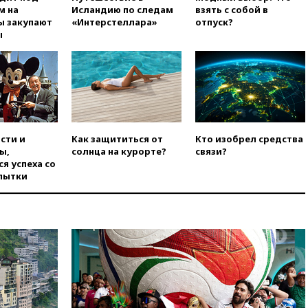
м на
Исландию по следам
взять с собой в
году более чем на четверть
ы закупают
«Интерстеллара»
отпуск?
вчера, 17:55
Мужчина получил
ы
ранения при атаке дрона на
Белгородскую область
вчера, 17:48
Bloomberg:
авиакомпании США обязали
проверить самолеты Boeing на
наличие трещин
вчера, 17:35
В Казани
сти и
Как защититься от
Кто изобрел средства
пятилетний ребенок погиб при
ы,
солнца на курорте?
связи?
падении из окна десятого
я успеха со
этажа
пытки
вчера, 17:17
Bloomberg:
киберкомандование США
расследует серию
самоубийств своих служащих
вчера, 17:00
Сняты
ограничения на полеты в
аэропорту Геленджика
вчера, 16:50
В Братиславе