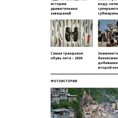
истории
воду: заче
удивительных
суперъяхт
завещаний
субмарин
Самая трендовая
Знаменито
обувь лета – 2026
бизнесмен
добившиес
второй по
ФОТОИСТОРИИ