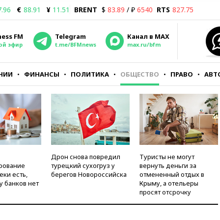
7.96
€
88.91
¥
11.51
BRENT
$
83.89
/ ₽
6540
RTS
827.75
ness FM
Telegram
Канал в MAX
ой эфир
t.me/BFMnews
max.ru/bfm
НИИ
ФИНАНСЫ
ПОЛИТИКА
ОБЩЕСТВО
ПРАВО
АВТ
Дрон снова повредил
Туристы не могут
рование
турецкий сухогруз у
вернуть деньги за
еки есть,
берегов Новороссийска
отмененный отдых в
у банков нет
Крыму, а отельеры
просят отсрочку