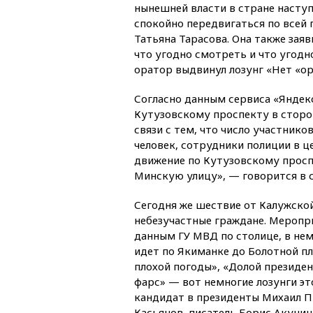
нынешней власти в стране насту
спокойно передвигаться по всей 
Татьяна Тарасова. Она также заяв
что угодно смотреть и что угод
оратор выдвинул лозунг «Нет «о
Согласно данным сервиса «Яндек
Кутузовскому проспекту в сторо
связи с тем, что число участник
человек, сотрудники полиции в ц
движение по Кутузовскому просп
Минскую улицу», — говорится в 
Сегодня же шествие от Калужско
небезучастные граждане. Меропр
данным ГУ МВД по столице, в нем
идет по Якиманке до Болотной пл
плохой погоды», «Долой президе
фарс» — вот немногие лозунги это
кандидат в президенты Михаил П
Касьянов, писатель Борис Акунин