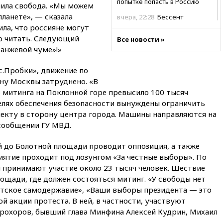
попытке попасть в Россию
пила свобода. «Мы можем
планете», — сказала
вчера, 22:28
Бессент
анонсировал скорое
ила, что россияне могут
соглашение о прекращении
но читать. Следующий
Все новости »
огня США и Ирана
ранжевой чуме»!»
вчера, 22:15
Три человека
получили ножевые ранения
с.Пробки», движение по
при нападении в Чехии
ну Москвы затруднено. «В
ов митинга на Поклонной горе превысило 100 тысяч
вчера, 22:00
Путин поручил
выделить средства на новые
елях обеспечения безопасности вынуждены ограничить
РЛС для Белгородской
екту в сторону центра города. Машины направляются на
области
сообщении ГУ МВД.
вчера, 21:56
The Atlantic: Маск
отказал Украине в
й до Болотной площади проводит оппозиция, а также
использовании Starlink для
иятие проходит под лозунгом «За честные выборы». По
атак вглубь РФ
 принимают участие около 23 тысяч человек. Шествие
вчера, 21:35
После пожара на
ощади, где должен состояться митинг. «У свободы нет
складе в Брянске возбудили
нтское самодержавие», «Ваши выборы президента — это
уголовное дело
й акции протеста. В ней, в частности, участвуют
вчера, 21:26
Лидеры сборной
рохоров, бывший глава Минфина Алексей Кудрин, Михаил
РФ по гимнастике получили
.