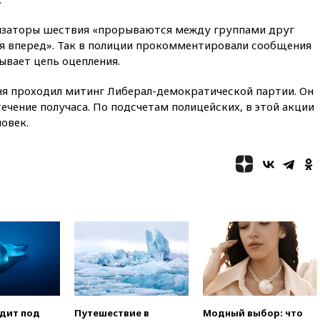
официальный отказ в визах от
Хорватии
низаторы шествия «прорываются между группами друг
вчера, 21:15
Пентагон
я вперед». Так в полиции прокомментировали сообщения
опубликовал 16 новых видео с
ывает цепь оцепления.
НЛО
я проходил митинг Либерал-демократической партии. Он
вчера, 21:00
На границе
Украины с Польшей скопилось
ечение получаса. По подсчетам полицейских, в этой акции
свыше 6,5 тысячи грузовиков
овек.
вчера, 20:53
Швыдкой:
«Интервидение» точно
пройдет в 2026 году
вчера, 20:45
ПВО за день
сбила еще 75 украинских
беспилотников над Россией
вчера, 20:35
Велосипедист
погиб при атаке FPV-дрона в
Белгородской области
вчера, 20:30
Лидию Невзорову
заочно арестовали по делу о
финансировании
одит под
Путешествие в
Модный выбор: что