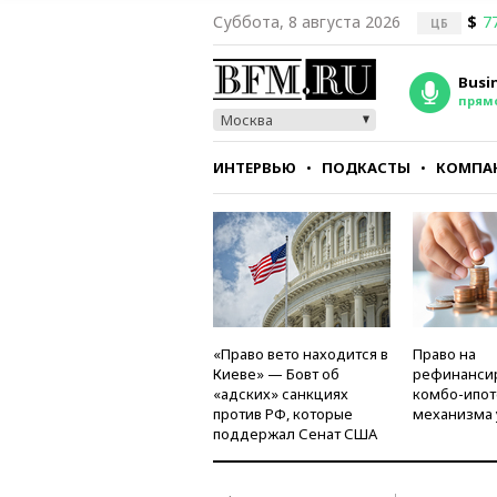
Суббота, 8 августа 2026
$
7
ЦБ
Busi
прям
Москва
ИНТЕРВЬЮ
ПОДКАСТЫ
КОМПА
СТИЛЬ
ТЕСТЫ
«Право вето находится в
Право на
Киеве» — Бовт об
рефинанси
«адских» санкциях
комбо-ипот
против РФ, которые
механизма 
поддержал Сенат США