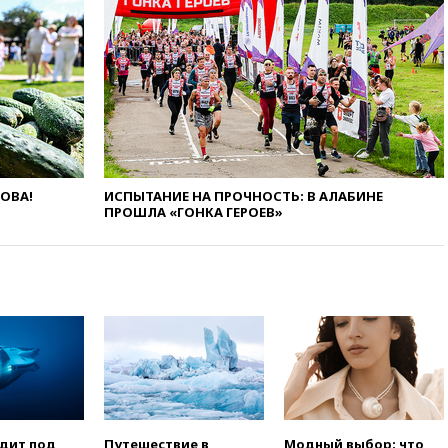
погибла во Французских
Альпах
вчера, 19:00
Открытое
горение на складе в Брянске
ликвидировано
вчера, 18:55
Минобороны
отчиталось об ударах по двум
украинским сухогрузам в
Черном море
ЛОВА!
ИСПЫТАНИЕ НА ПРОЧНОСТЬ: В АЛАБИНЕ
вчера, 18:47
Школьники из РФ
ПРОШЛА «ГОНКА ГЕРОЕВ»
стали абсолютными
чемпионами на олимпиаде по
ИИ
вчера, 18:39
Два человека
погибли в результате удара
ВСУ по многоэтажке в Керчи
вчера, 18:25
Беспилотник
атаковал турецкий сухогруз у
побережья Новороссийска
вчера, 18:18
Товарооборот
одит под
Путешествие в
Модный выбор: что
Китая и России вырос в этом