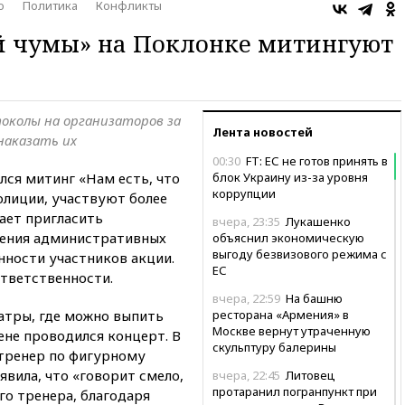
о
Политика
Конфликты
й чумы» на Поклонке митингуют
околы на организаторов за
Лента новостей
наказать их
00:30
FT: ЕС не готов принять в
лся митинг «Нам есть, что
блок Украину из-за уровня
коррупции
олиции, участвуют более
ает пригласить
вчера, 23:35
Лукашенко
ления административных
объяснил экономическую
выгоду безвизового режима с
нности участников акции.
ЕС
ответственности.
вчера, 22:59
На башню
тры, где можно выпить
ресторана «Армения» в
Москве вернут утраченную
ене проводился концерт. В
скульптуру балерины
тренер по фигурному
явила, что «говорит смело,
вчера, 22:45
Литовец
протаранил погранпункт при
го тренера, благодаря