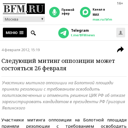
16+
Канал в
прямой
эфир
MAX
Москва
max.ru/bfm
Telegram
МЕНЮ
t.me/BFMnews
4 февраля 2012, 15:19
Следующий митинг оппозиции может
состояться 26 февраля
Участники митинга оппозиции на Болотной площади
приняли резолюции с требованием освободить
политзаключенных и отменить решение ЦИК РФ об отказе
зарегистрировать кандидатом в президенты РФ Григория
Явлинского
Участники митинга оппозиции на Болотной площади
приняли резолюции с требованием освободить