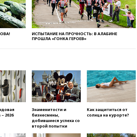
призвал доноров-
республиканцев поддержать
Вэнса на выборах 2028 года
вчера, 19:20
Число ломбардов
в РФ превысило максимум
2022 года
ЛОВА!
ИСПЫТАНИЕ НА ПРОЧНОСТЬ: В АЛАБИНЕ
ПРОШЛА «ГОНКА ГЕРОЕВ»
вчера, 19:15
Жуковский и
аэропорт Геленджика
возобновили работу
вчера, 19:00
Путин уточнил
порядок присвоения воинских
званий добровольцам
вчера, 18:50
Euractiv: восток
Финляндии приходит в упадок
без российских туристов
вчера, 18:35
В Жуковском и
аэропорту Геленджика
ндовая
Знаменитости и
Как защититься от
введены ограничения
 – 2026
бизнесмены,
солнца на курорте?
добившиеся успеха со
вчера, 18:21
Зюганов
второй попытки
присоединился к критике
«Яблока»