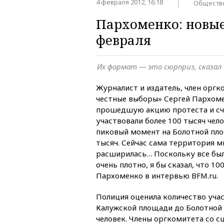
4 февраля 2012, 16:18
Обществ
Пархоменко: новые
февраля
Их формат — это сюрприз, сказал 
Журналист и издатель, член оргк
честные выборы» Сергей Пархоме
прошедшую акцию протеста и счи
участвовали более 100 тысяч чело
пиковый момент на Болотной пло
тысяч. Сейчас сама территория 
расширилась… Поскольку все было
очень плотно, я бы сказал, что 10
Пархоменко в интервью BFM.ru.
Полиция оценила количество уча
Калужской площади до Болотной 
человек. Члены оргкомитета со с