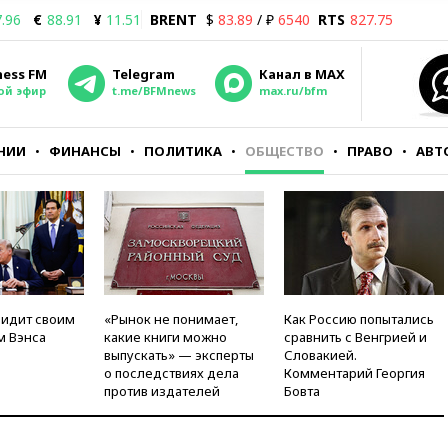
.96
€
88.91
¥
11.51
BRENT
$
83.89
/ ₽
6540
RTS
827.75
ness FM
Telegram
Канал в MAX
ой эфир
t.me/BFMnews
max.ru/bfm
НИИ
ФИНАНСЫ
ПОЛИТИКА
ОБЩЕСТВО
ПРАВО
АВТ
видит своим
«Рынок не понимает,
Как Россию попытались
м Вэнса
какие книги можно
сравнить с Венгрией и
выпускать» — эксперты
Словакией.
о последствиях дела
Комментарий Георгия
против издателей
Бовта