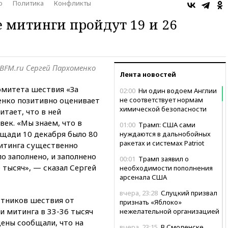
о
Политика
Конфликты
 митинги пройдут 19 и 26
BFM.ru Сергей Пархоменко
Лента новостей
омитета шествия «За
02:00
Ни один водоем Англии
нко позитивно оценивает
не соответствует нормам
химической безопасности
тает, что в ней
век. «Мы знаем, что в
01:00
Трамп: США сами
щади 10 декабря было 80
нуждаются в дальнобойных
ракетах и системах Patriot
митинга существенно
 заполнено, и заполнено
00:01
Трамп заявил о
0 тысяч», — сказал Сергей
необходимости пополнения
арсенала США
вчера, 23:28
Слуцкий призвал
стников шествия от
признать «Яблоко»
и митинга в 33-36 тысяч
нежелательной организацией
цены сообщали, что на
вчера, 23:15
В Смоленске