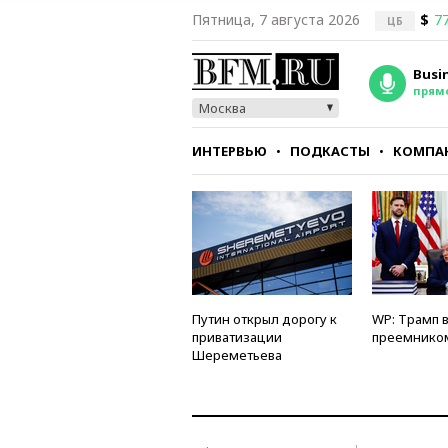
Пятница, 7 августа 2026
$
77
ЦБ
Busi
прям
Москва
ИНТЕРВЬЮ
ПОДКАСТЫ
КОМПА
СТИЛЬ
ТЕСТЫ
Путин открыл дорогу к
WP: Трамп 
приватизации
преемнико
Шереметьева