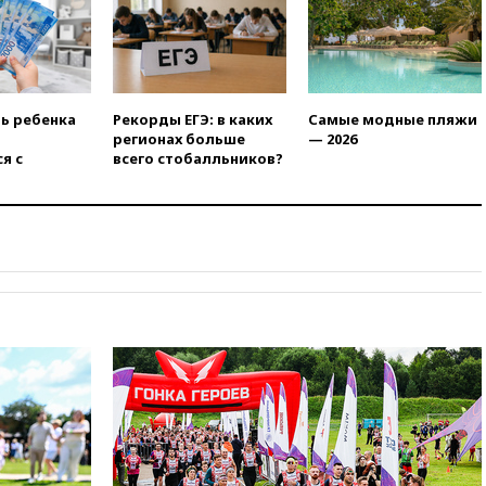
сбила еще 281 украинский
беспилотник над Россией
вчера, 20:27
Ямпольская
призвала оптимизировать
олимпиады для поступления в
ть ребенка
Рекорды ЕГЭ: в каких
Самые модные пляжи
вузы
регионах больше
— 2026
я с
всего стобалльников?
вчера, 20:15
Минтранс
предложил оплачивать
защиту дорог от БПЛА из
средств на ремонт
вчера, 20:00
Зеленский 8
августа посетит Сербию с
официальным визитом
вчера, 19:58
В Госдуму будет
внесен законопроект об
отмене ЕГЭ
вчера, 19:50
Аэропорты Сочи и
Ярославля приостановили
работу
вчера, 19:35
WP: Трамп