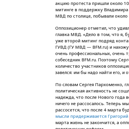
акцию протеста пришли около 100
митинге в поддержку Владимира 
МВД по столице, побывали около 
Оппозиционер отметил, что удив
главка МВД. «Дело в том, что я, 
уже второй митинг подряд конт
ГУВД (ГУ МВД — BFM.ru) и нахожу
очень профессиональных, очень 
собеседник BFM.ru. Поэтому Сер
количество участников оппозицио
завелся: им бы надо найти его, и 
По словам Сергея Пархоменко, г
политическая активность не сошл
надежда, что после Нового года в
ничего не рассосалось. Теперь м
рассосется, что после 4 марта бу
мысли придерживается Григорий
марта жизнь не закончится, а о
политических реформ.