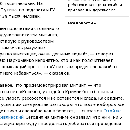
 тысяч человек. На
ребенок и женщина погибли
Путина, по подсчетам ГУ
при падении деревьев во
время урагана
138 тысяч человек.
Все новости »
вчера, 22:55
В Москве в
лен подсчетами столичного
пятницу ожидаются ливни
будучи заявителем митинга,
вчера, 22:35
Винисиус
актирую с руководством
продлил контракт с «Реалом»
 там очень разумных,
до 2032 года
трезво мыслящих, очень дельных людей», — говорит
вчера, 22:28
Отказаться от
гею Пархоменко непонятно, кто и как подсчитывает
российского гражданства
нных акций протеста. «У них там вредитель какой-то
станет значительно дороже
от него избавиться», — сказал он.
вчера, 22:20
Путин назвал 76-ю
гвардейскую десантно-
лавное, что продемонстрировал митинг, — что
штурмовую дивизию
а на нет. «Конечно, у людей в Кремле была большая
легендарной
се умрет, рассосется и не останется и следа. Как видите,
вчера, 22:15
Путин заслушал
ы услышим следующие разговоры, что после выборов все
доклад о ситуации на
дет тихо и спокойно как в болоте», — сказал он.
Этой же
добропольском направлении
 Явлинский
. Сегодня на митинге он заявил, что ни 4, ни 5
вчера, 21:58
Генпрокуратура
ппозиционеры будут продолжать добиваться проведения
признала нежелательным в